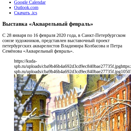
Google Calendar
Outlook.com
Скачать .ics
Выставка «Акварельный февраль»
С 28 января по 16 февраля 2020 года, в Санкт-Петербургском
союзе художников, представлен выставочный проект
петербургских акварелистов Владимира Колбасова и Петра
Семёнова «Акварельный февраль».
https://kuda-
spb.ru/uploads/cba9b46b4a692d3cd9ec840bae27735f.jpg
https
spb.ru/uploads/cba9b46b4a692d3cd9ec840bae27735f.jpg
1050