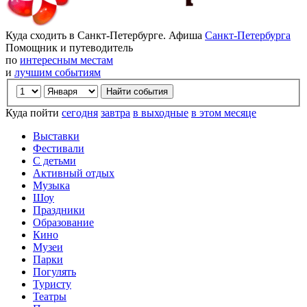
Куда сходить в Санкт-Петербурге. Афиша
Санкт-Петербурга
Помощник и путеводитель
по
интересным местам
и
лучшим событиям
Куда пойти
сегодня
завтра
в выходные
в этом месяце
Выставки
Фестивали
С детьми
Активный отдых
Музыка
Шоу
Праздники
Образование
Кино
Музеи
Парки
Погулять
Туристу
Театры