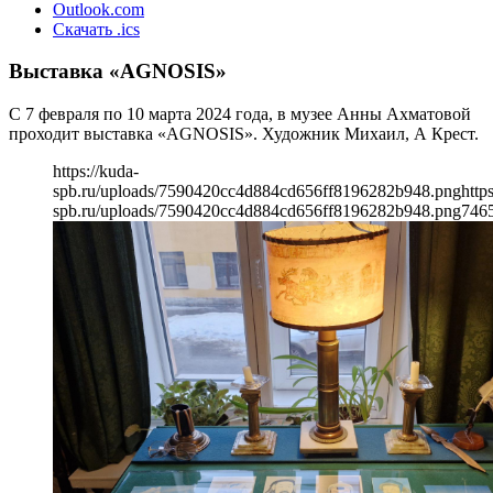
Outlook.com
Скачать .ics
Выставка «AGNOSIS»
С 7 февраля по 10 марта 2024 года, в музее Анны Ахматовой
проходит выставка «AGNOSIS». Художник Михаил, А Крест.
https://kuda-
spb.ru/uploads/7590420cc4d884cd656ff8196282b948.png
http
spb.ru/uploads/7590420cc4d884cd656ff8196282b948.png
746