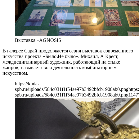
Выставка «AGNOSIS»
В галерее Сарай продолжается серия выставок современного
искусства проекта «Было\Не было». Михаил, А Крест,
междисциплинарный художник, работающий на стыке
жанров, называет свою деятельность комбинаторным
искусством.
https://kuda-
spb.ru/uploads/584c031f1f54ae97b3492bfcb1908ab0.png
https
spb.ru/uploads/584c031f1f54ae97b3492bfcb1908ab0.png
1147