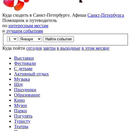
Куда сходить в Санкт-Петербурге. Афиша
Санкт-Петербурга
Помощник и путеводитель
по
интересным местам
и
лучшим событиям
Куда пойти
сегодня
завтра
в выходные
в этом месяце
Выставки
Фестивали
С детьми
Активный отдых
Музыка
Шоу
Праздники
Образование
Кино
Музеи
Парки
Погулять
Туристу
Театры