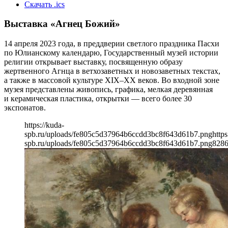
Скачать .ics
Выставка «Агнец Божий»
14 апреля 2023 года, в преддверии светлого праздника Пасхи
по Юлианскому календарю, Государственный музей истории
религии открывает выставку, посвященную образу
жертвенного Агнца в ветхозаветных и новозаветных текстах,
а также в массовой культуре XIX–XX веков. Во входной зоне
музея представлены живопись, графика, мелкая деревянная
и керамическая пластика, открытки — всего более 30
экспонатов.
https://kuda-
spb.ru/uploads/fe805c5d37964b6ccdd3bc8f643d61b7.png
https
spb.ru/uploads/fe805c5d37964b6ccdd3bc8f643d61b7.png
828