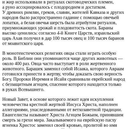
и жир использовали в ритуалах скотоводческих племен,
а руно ассоциировалось с плодородием и достатком.
У древних римлян, греков, славян, жителей Кавказа и других
народов было распространено гадание с помощью овечьей
лопатки, а белая овечья шерсть была атрибутом ритуалов,
приумножающих урожай и плодовитость скота. Бараны
высоко ценились: согласно 4-й Книге Царств, израильский
царь Ахав получил в дар 100 тысяч овец и 100 тысяч баранов
от моавитского царя.
В монотеистических религиях овцы стали играть особую
роль. В Библии они упоминаются чаще других животных —
около 400 раз. Овца часто выступает в роли жертвенного
животного. Барашек заменил собой Исаака, которого Авраам
готовился принести в жертву, чтобы доказать свою верность
Богу. Пророки Иеремия и Исайя сравнивали еврейский народ
с беззащитным агнцем, спасение которого находится только
в руках Всевышнего.
Новый Завет, в основе которого лежит идея искупления
человечества крестной жертвой Иисуса Христа, наполнен
аллегориями, унаследованными от ветхозаветной традиции.
Евангелисты называют Христа Агнцем Божьим, принявшим
смерть за грехи мира. Закалываемого на еврейскую пасху
ягненка Христос заменил своей кровью, пролитой во имя