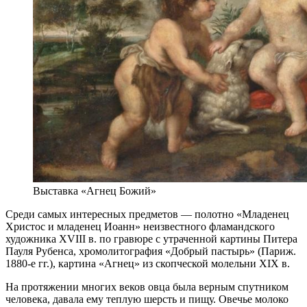
Выставка «Агнец Божий»
Среди самых интересных предметов — полотно «Младенец
Христос и младенец Иоанн» неизвестного фламандского
художника XVIII в. по гравюре с утраченной картины Питера
Пауля Рубенса, хромолитография «Добрый пастырь» (Париж.
1880-е гг.), картина «Агнец» из скопческой молельни XIX в.
На протяжении многих веков овца была верным спутником
человека, давала ему теплую шерсть и пищу. Овечье молоко