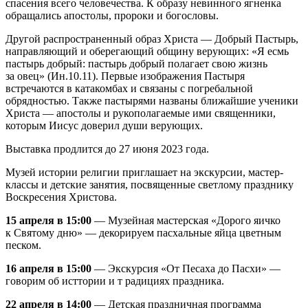
спасения всего человечества. К образу невинного ягненка
обращались апостолы, пророки и богословы.
Другой распространенный образ Христа — Добрый Пастырь,
направляющий и оберегающий общину верующих: «Я есмь
пастырь добрый: пастырь добрый полагает свою жизнь
за овец» (Ин.10.11). Первые изображения Пастыря
встречаются в катакомбах и связаны с погребальной
обрядностью. Также пастырями названы ближайшие ученики
Христа — апостолы и рукополагаемые ими священники,
которым Иисус доверил души верующих.
Выставка продлится до 27 июня 2023 года.
Музей истории религии приглашает на экскурсии, мастер-
классы и детские занятия, посвященные светлому празднику
Воскресения Христова.
15 апреля в 15:00
— Музейная мастерская «Дорого яичко
к Святому дню» — декорируем пасхальные яйца цветным
песком.
16 апреля в 15:00
— Экскурсия «От Песаха до Пасхи» —
говорим об исттории и т радициях праздника.
22 апреля в 14:00
— Детская праздничная программа