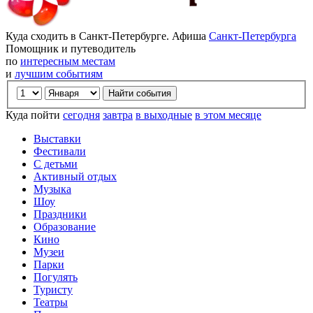
Куда сходить в Санкт-Петербурге. Афиша
Санкт-Петербурга
Помощник и путеводитель
по
интересным местам
и
лучшим событиям
Куда пойти
сегодня
завтра
в выходные
в этом месяце
Выставки
Фестивали
С детьми
Активный отдых
Музыка
Шоу
Праздники
Образование
Кино
Музеи
Парки
Погулять
Туристу
Театры