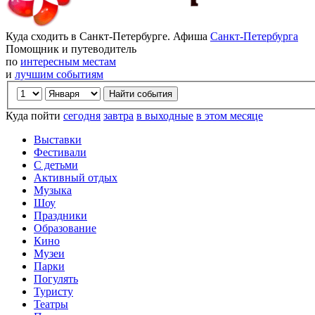
Куда сходить в Санкт-Петербурге. Афиша
Санкт-Петербурга
Помощник и путеводитель
по
интересным местам
и
лучшим событиям
Куда пойти
сегодня
завтра
в выходные
в этом месяце
Выставки
Фестивали
С детьми
Активный отдых
Музыка
Шоу
Праздники
Образование
Кино
Музеи
Парки
Погулять
Туристу
Театры