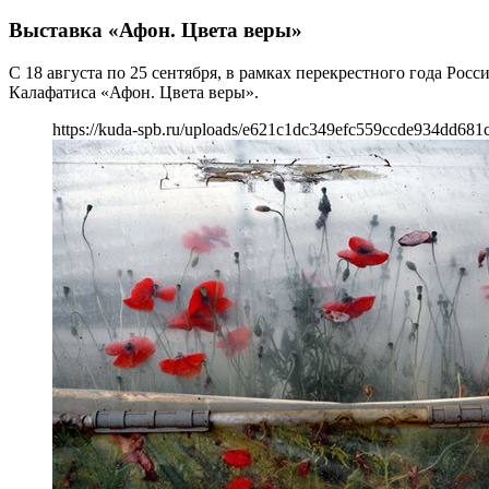
Выставка «Афон. Цвета веры»
С 18 августа по 25 сентября, в рамках перекрестного года Ро
Калафатиса «Афон. Цвета веры».
https://kuda-spb.ru/uploads/e621c1dc349efc559ccde934dd681c