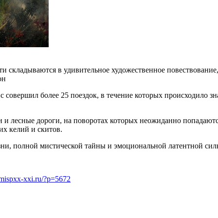
ти складываются в удивительное художественное повествование,
он
с совершил более 25 поездок, в течение которых происходило зн
и и лесные дороги, на поворотах которых неожиданно попадают
х келий и скитов.
ни, полной мистической тайны и эмоциональной латентной силы
mispxx-xxi.ru/?p=5672