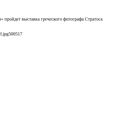
в» пройдет выставка греческого фотографа Стратоса
f.jpg
500
517