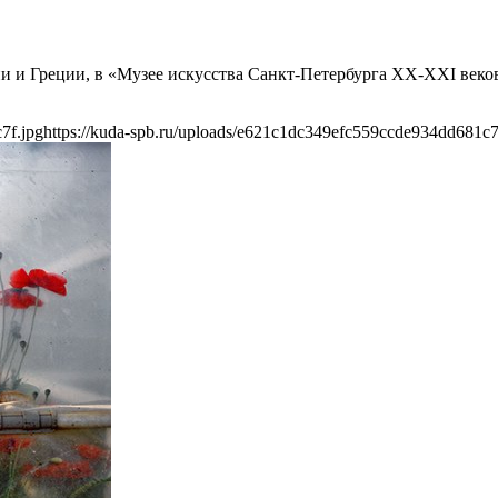
ссии и Греции, в «Музее искусства Санкт-Петербурга XX-XXI веко
7f.jpg
https://kuda-spb.ru/uploads/e621c1dc349efc559ccde934dd681c7