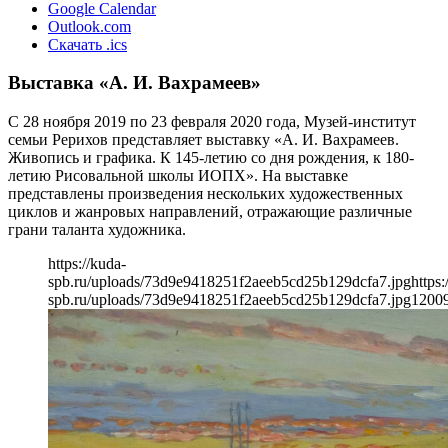
Google Calendar
Outlook.com
Скачать .ics
Выставка «А. И. Вахрамеев»
С 28 ноября 2019 по 23 февраля 2020 года, Музей-институт
семьи Рерихов представляет выставку «А. И. Вахрамеев.
Живопись и графика. К 145-летию со дня рождения, к 180-
летию Рисовальной школы ИОПХ». На выставке
представлены произведения нескольких художественных
циклов и жанровых направлений, отражающие различные
грани таланта художника.
https://kuda-
spb.ru/uploads/73d9e9418251f2aeeb5cd25b129dcfa7.jpg
https:
spb.ru/uploads/73d9e9418251f2aeeb5cd25b129dcfa7.jpg
1200