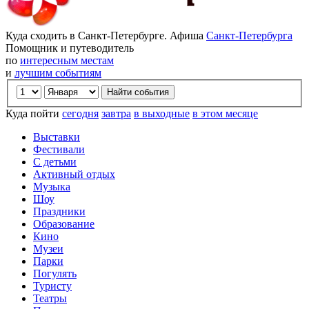
Куда сходить в Санкт-Петербурге. Афиша
Санкт-Петербурга
Помощник и путеводитель
по
интересным местам
и
лучшим событиям
Куда пойти
сегодня
завтра
в выходные
в этом месяце
Выставки
Фестивали
С детьми
Активный отдых
Музыка
Шоу
Праздники
Образование
Кино
Музеи
Парки
Погулять
Туристу
Театры