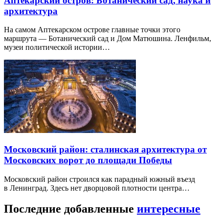
Аптекарский остров: Ботанический сад, наука и
архитектура
На самом Аптекарском острове главные точки этого
маршрута — Ботанический сад и Дом Матюшина. Ленфильм,
музеи политической истории…
Московский район: сталинская архитектура от
Московских ворот до площади Победы
Московский район строился как парадный южный въезд
в Ленинград. Здесь нет дворцовой плотности центра…
Последние добавленные
интересные