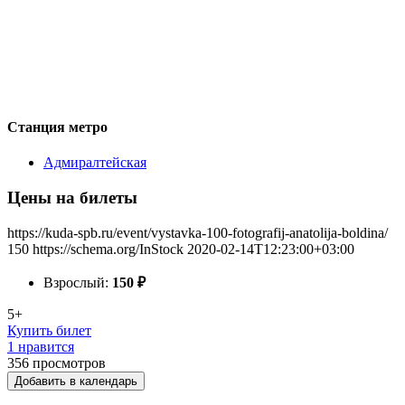
Станция метро
Адмиралтейская
Цены на билеты
https://kuda-spb.ru/event/vystavka-100-fotografij-anatolija-boldina/
150
https://schema.org/InStock
2020-02-14T12:23:00+03:00
Взрослый:
150
₽
5+
Купить билет
1 нравится
356
просмотров
Добавить в календарь