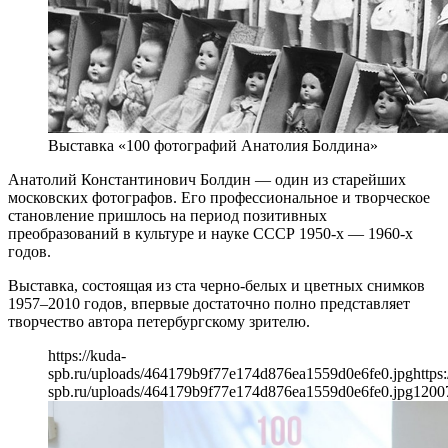
Выставка «100 фотографий Анатолия Болдина»
Анатолий Константинович Болдин — один из старейших
московских фотографов. Его профессиональное и творческое
становление пришлось на период позитивных
преобразований в культуре и науке СССР 1950-х ― 1960-х
годов.
Выставка, состоящая из ста черно-белых и цветных снимков
1957–2010 годов, впервые достаточно полно представляет
творчество автора петербургскому зрителю.
https://kuda-
spb.ru/uploads/464179b9f77e174d876ea1559d0e6fe0.jpg
https
spb.ru/uploads/464179b9f77e174d876ea1559d0e6fe0.jpg
1200