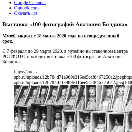
Google Calendar
Outlook.com
Скачать .ics
Выставка «100 фотографий Анатолия Болдина»
Музей закрыт с 18 марта 2020 года на неопределенный
срок.
С 7 февраля по 29 марта 2020, в музейно-выставочном центре
РОСФОТО проходит выставка «100 фотографий Анатолия
Болдина».
https://kuda-
spb.ru/uploads/12b784d71a989e316ee5caf8467250a2.jpeg
http
spb.ru/uploads/12b784d71a989e316ee5caf8467250a2.jpeg
100