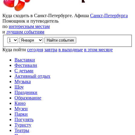
Куда сходить в Санкт-Петербурге. Афиша
Санкт-Петербурга
Помощник и путеводитель
по
интересным местам
и
лучшим событиям
Куда пойти
сегодня
завтра
в выходные
в этом месяце
Выставки
Фестивали
С детьми
Активный отдых
Музыка
Шоу
Праздники
Образование
Кино
Музеи
Парки
Погулять
Туристу
Театры