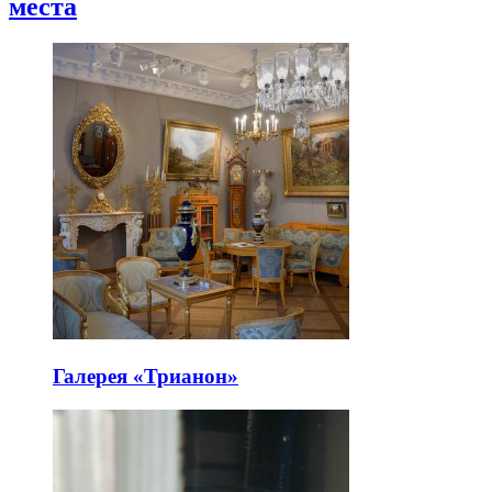
места
Галерея «Трианон»