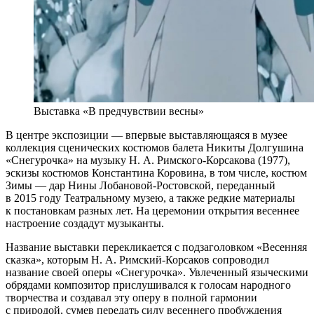
Выставка «В предчувствии весны»
В центре экспозиции — впервые выставляющаяся в музее
коллекция сценических костюмов балета Никиты Долгушина
«Снегурочка» на музыку Н. А. Римского-Корсакова (1977),
эскизы костюмов Константина Коровина, в том числе, костюм
Зимы — дар Нины Лобановой-Ростовской, переданный
в 2015 году Театральному музею, а также редкие материалы
к постановкам разных лет. На церемонии открытия весеннее
настроение создадут музыканты.
Название выставки перекликается с подзаголовком «Весенняя
сказка», которым Н. А. Римский-Корсаков сопроводил
название своей оперы «Снегурочка». Увлеченный языческими
обрядами композитор прислушивался к голосам народного
творчества и создавал эту оперу в полной гармонии
с природой, сумев передать силу весеннего пробуждения