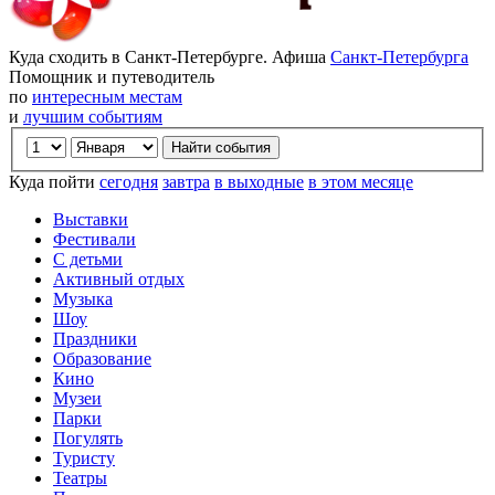
Куда сходить в Санкт-Петербурге. Афиша
Санкт-Петербурга
Помощник и путеводитель
по
интересным местам
и
лучшим событиям
Куда пойти
сегодня
завтра
в выходные
в этом месяце
Выставки
Фестивали
С детьми
Активный отдых
Музыка
Шоу
Праздники
Образование
Кино
Музеи
Парки
Погулять
Туристу
Театры