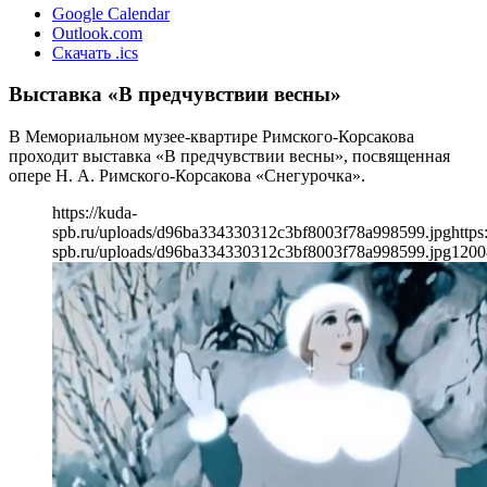
Google Calendar
Outlook.com
Скачать .ics
Выставка «В предчувствии весны»
В Мемориальном музее-квартире Римского-Корсакова
проходит выставка «В предчувствии весны», посвященная
опере Н. А. Римского-Корсакова «Снегурочка».
https://kuda-
spb.ru/uploads/d96ba334330312c3bf8003f78a998599.jpg
https
spb.ru/uploads/d96ba334330312c3bf8003f78a998599.jpg
1200