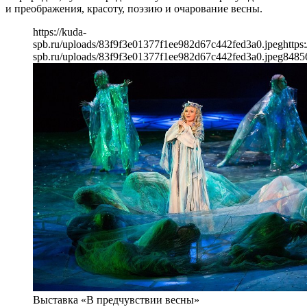
и преображения, красоту, поэзию и очарование весны.
https://kuda-
spb.ru/uploads/83f9f3e01377f1ee982d67c442fed3a0.jpeg
https
spb.ru/uploads/83f9f3e01377f1ee982d67c442fed3a0.jpeg
848
5
Выставка «В предчувствии весны»