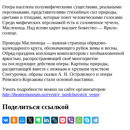
Опера населена полумифическими существами, реальными
персонажами, представителями стихийных сил природы,
цветами и птицами, которые поют человеческими голосами.
Среди мифических персонажей есть и соломенное чучело,
Масленица. Над всеми царит высшее божество — Ярило-
солнце.
Проводы Масленицы — важная страница обрядово-
календарного круга, обозначающего рубеж зимы и весны.
Обряд-праздник воплощен композитором с необыкновенной
яркостью, распространяющей своё многоцветие
на последующие действия оперы. Картины природы,
расцветающей вместе с нежным и хрупким чувством
Снегурочки, образы сказки А. Н. Островского и оперы
Римского-Корсакова стали основой выставки.
Узнать подробности можно на сайте организаторов:
http://theatremuseum.ru/event/v_predchuvstvii_vesny
Поделиться ссылкой