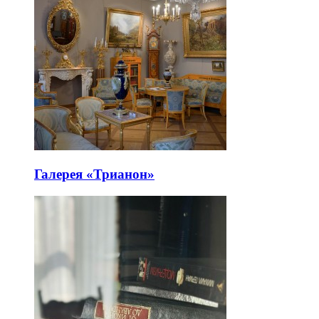
Галерея «Трианон»