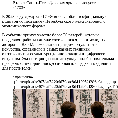
Вторая Санкт-Петербургская ярмарка искусства
«1703»
В 2023 году ярмарка «1703» вновь войдет в официальную
культурную программу Петербургского международного
экономического форума.
В событии примут участие более 30 галерей, которые
представят работы как уже состоявшихся, так и молодых
авторов. ЦВЗ «Манеж» станет центром актуального
искусства, созданного в самых разных техниках —
от живописи и скульптуры до инсталляций и цифрового
искусства. Экспозицию дополнит культурно-образовательная
программа: лекторий, дискуссионная площадка и медиации
для посетителей.
https://kuda-
spb.ru/uploads/307daf5220dd79cac8d412952f286c9a.png
https
spb.ru/uploads/307daf5220dd79cac8d412952f286c9a.png
841
5