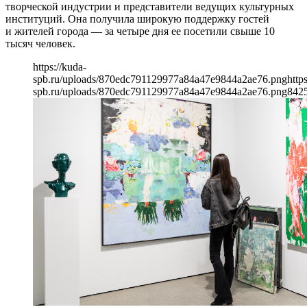
творческой индустрии и представители ведущих культурных
институций. Она получила широкую поддержку гостей
и жителей города — за четыре дня ее посетили свыше 10
тысяч человек.
https://kuda-
spb.ru/uploads/870edc791129977a84a47e9844a2ae76.png
http
spb.ru/uploads/870edc791129977a84a47e9844a2ae76.png
842