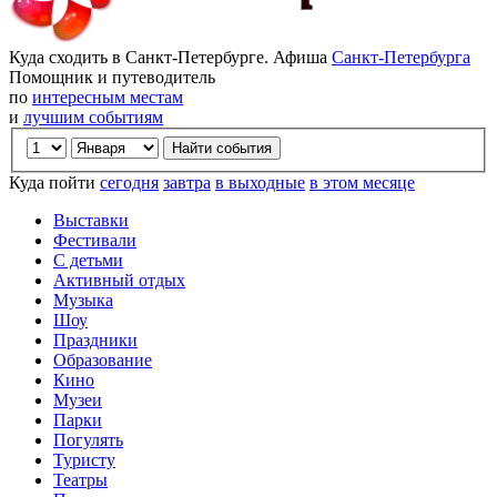
Куда сходить в Санкт-Петербурге. Афиша
Санкт-Петербурга
Помощник и путеводитель
по
интересным местам
и
лучшим событиям
Куда пойти
сегодня
завтра
в выходные
в этом месяце
Выставки
Фестивали
С детьми
Активный отдых
Музыка
Шоу
Праздники
Образование
Кино
Музеи
Парки
Погулять
Туристу
Театры