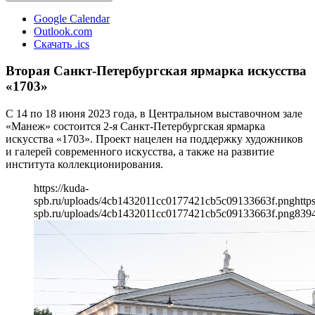
Google Calendar
Outlook.com
Скачать .ics
Вторая Санкт-Петербургская ярмарка искусства
«1703»
С 14 по 18 июня 2023 года, в Центральном выставочном зале
«Манеж» состоится 2-я Санкт-Петербургская ярмарка
искусства «1703». Проект нацелен на поддержку художников
и галерей современного искусства, а также на развитие
института коллекционирования.
https://kuda-
spb.ru/uploads/4cb1432011cc0177421cb5c09133663f.png
http
spb.ru/uploads/4cb1432011cc0177421cb5c09133663f.png
839