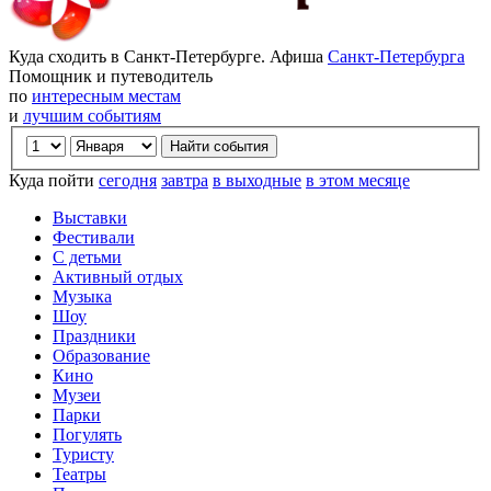
Куда сходить в Санкт-Петербурге. Афиша
Санкт-Петербурга
Помощник и путеводитель
по
интересным местам
и
лучшим событиям
Куда пойти
сегодня
завтра
в выходные
в этом месяце
Выставки
Фестивали
С детьми
Активный отдых
Музыка
Шоу
Праздники
Образование
Кино
Музеи
Парки
Погулять
Туристу
Театры