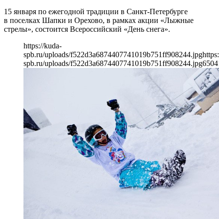
15 января по ежегодной традиции в Санкт-Петербурге
в поселках Шапки и Орехово, в рамках акции «Лыжные
стрелы», состоится Всероссийский «День снега».
https://kuda-
spb.ru/uploads/f522d3a6874407741019b751ff908244.jpg
https
spb.ru/uploads/f522d3a6874407741019b751ff908244.jpg
650
4