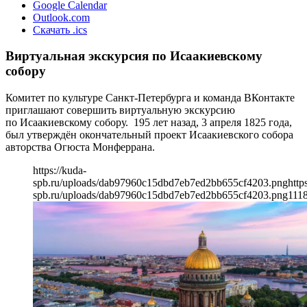
Google Calendar
Outlook.com
Скачать .ics
Виртуальная экскурсия по Исаакиевскому
собору
Комитет по культуре Санкт-Петербурга и команда ВКонтакте
приглашают совершить виртуальную экскурсию
по Исаакиевскому собору. 195 лет назад, 3 апреля 1825 года,
был утверждён окончательный проект Исаакиевского собора
авторства Огюста Монферрана.
https://kuda-
spb.ru/uploads/dab97960c15dbd7eb7ed2bb655cf4203.png
http
spb.ru/uploads/dab97960c15dbd7eb7ed2bb655cf4203.png
111