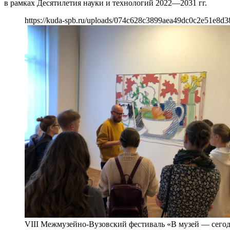
в рамках Десятилетия науки и технологий 2022—2031 гг.
https://kuda-spb.ru/uploads/074c628c3899aea49dc0c2e51e8d3
VIII Межмузейно-Вузовский фестиваль «В музей — сегодн