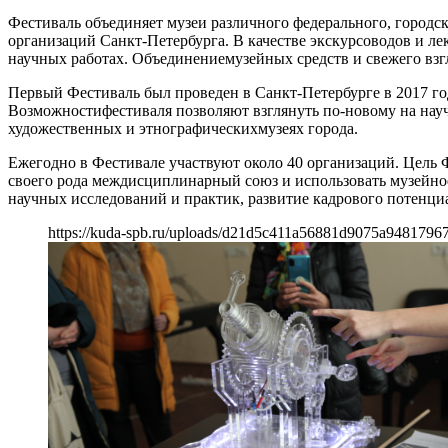
Фестиваль объединяет музеи различного федерального, городс
организаций Санкт-Петербурга. В качестве экскурсоводов и л
научных работах. Объединениемузейных средств и свежего взг
Первый Фестиваль был проведен в Санкт-Петербурге в 2017 го
Возможностифестиваля позволяют взглянуть по-новому на науч
художественных и этнографическихмузеях города.
Ежегодно в Фестивале участвуют около 40 организаций. Цель 
своего рода междисциплинарный союз и использовать музейное
научных исследований и практик, развитие кадрового потенци
https://kuda-spb.ru/uploads/d21d5c411a56881d9075a9481796