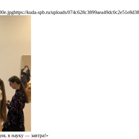
80e.jpg
https://kuda-spb.ru/uploads/074c628c3899aea49dc0c2e51e8d38
я, в науку — завтра!»