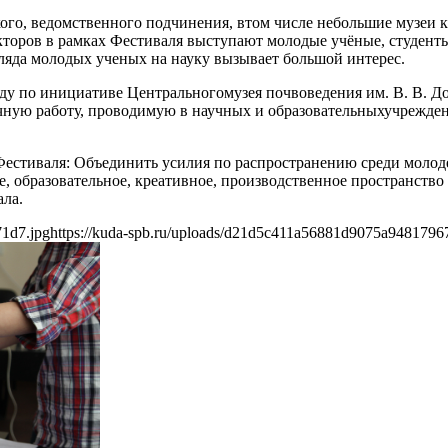
кого, ведомственного подчинения, втом числе небольшие музеи
екторов в рамках Фестиваля выступают молодые учёные, студент
ляда молодых ученых на науку вызывает большой интерес.
ду по инициативе Центральногомузея почвоведения им. В. В. До
ную работу, проводимую в научных и образовательныхучреждени
Фестиваля: Объединить усилия по распространению среди молод
, образовательное, креативное, производственное пространство
ала.
71d7.jpg
https://kuda-spb.ru/uploads/d21d5c411a56881d9075a9481796