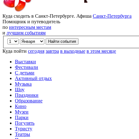
Куда сходить в Санкт-Петербурге. Афиша
Санкт-Петербурга
Помощник и путеводитель
по
интересным местам
и
лучшим событиям
Куда пойти
сегодня
завтра
в выходные
в этом месяце
Выставки
Фестивали
С детьми
Активный отдых
Музыка
Шоу
Праздники
Образование
Кино
Музеи
Парки
Погулять
Туристу
Театры