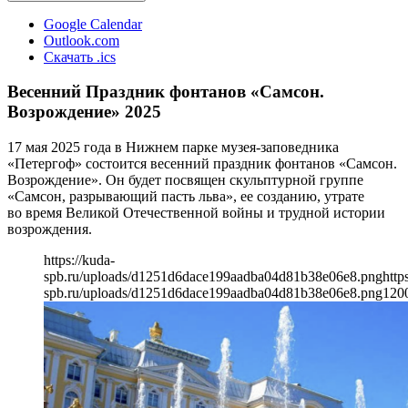
Google Calendar
Outlook.com
Скачать .ics
Весенний Праздник фонтанов «Самсон.
Возрождение» 2025
17 мая 2025 года в Нижнем парке музея-заповедника
«Петергоф» состоится весенний праздник фонтанов «Самсон.
Возрождение». Он будет посвящен скульптурной группе
«Самсон, разрывающий пасть льва», ее созданию, утрате
во время Великой Отечественной войны и трудной истории
возрождения.
https://kuda-
spb.ru/uploads/d1251d6dace199aadba04d81b38e06e8.png
http
spb.ru/uploads/d1251d6dace199aadba04d81b38e06e8.png
120