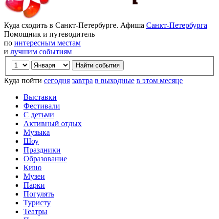
Куда сходить в Санкт-Петербурге. Афиша
Санкт-Петербурга
Помощник и путеводитель
по
интересным местам
и
лучшим событиям
Куда пойти
сегодня
завтра
в выходные
в этом месяце
Выставки
Фестивали
С детьми
Активный отдых
Музыка
Шоу
Праздники
Образование
Кино
Музеи
Парки
Погулять
Туристу
Театры