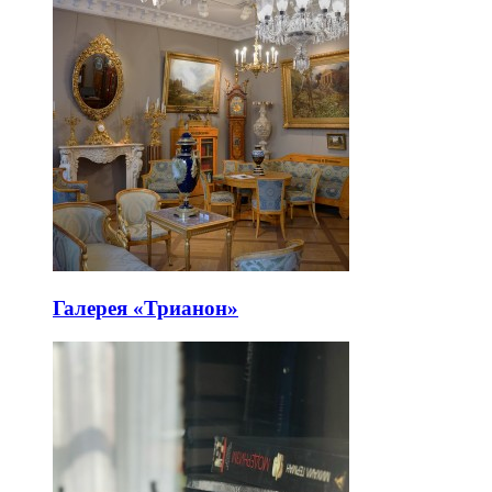
Галерея «Трианон»