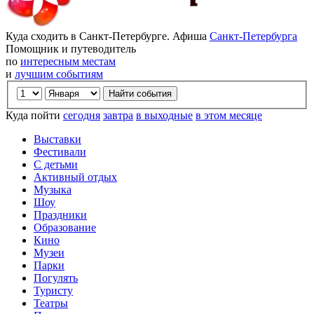
Куда сходить в Санкт-Петербурге. Афиша
Санкт-Петербурга
Помощник и путеводитель
по
интересным местам
и
лучшим событиям
Куда пойти
сегодня
завтра
в выходные
в этом месяце
Выставки
Фестивали
С детьми
Активный отдых
Музыка
Шоу
Праздники
Образование
Кино
Музеи
Парки
Погулять
Туристу
Театры