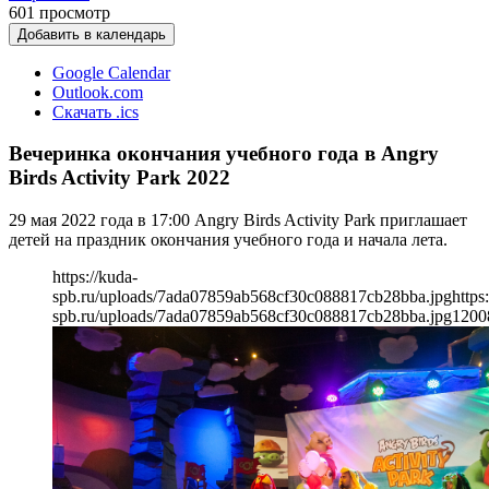
601
просмотр
Добавить в календарь
Google Calendar
Outlook.com
Скачать .ics
Вечеринка окончания учебного года в Angry
Birds Activity Park 2022
29 мая 2022 года в 17:00 Angry Birds Activity Park приглашает
детей на праздник окончания учебного года и начала лета.
https://kuda-
spb.ru/uploads/7ada07859ab568cf30c088817cb28bba.jpg
https
spb.ru/uploads/7ada07859ab568cf30c088817cb28bba.jpg
1200