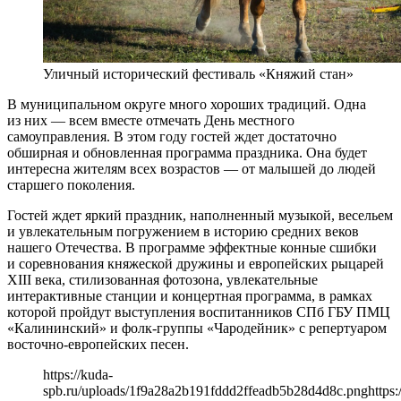
Уличный исторический фестиваль «Княжий стан»
В муниципальном округе много хороших традиций. Одна
из них — всем вместе отмечать День местного
самоуправления. В этом году гостей ждет достаточно
обширная и обновленная программа праздника. Она будет
интересна жителям всех возрастов — от малышей до людей
старшего поколения.
Гостей ждет яркий праздник, наполненный музыкой, весельем
и увлекательным погружением в историю средних веков
нашего Отечества. В программе эффектные конные сшибки
и соревнования княжеской дружины и европейских рыцарей
XIII века, стилизованная фотозона, увлекательные
интерактивные станции и концертная программа, в рамках
которой пройдут выступления воспитанников СПб ГБУ ПМЦ
«Калининский» и фолк-группы «Чародейник» с репертуаром
восточно-европейских песен.
https://kuda-
spb.ru/uploads/1f9a28a2b191fddd2ffeadb5b28d4d8c.png
https: