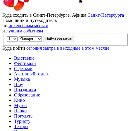
Куда сходить в Санкт-Петербурге. Афиша
Санкт-Петербурга
Помощник и путеводитель
по
интересным местам
и
лучшим событиям
Куда пойти
сегодня
завтра
в выходные
в этом месяце
Выставки
Фестивали
С детьми
Активный отдых
Музыка
Шоу
Праздники
Образование
Кино
Музеи
Парки
Погулять
Туристу
Театры