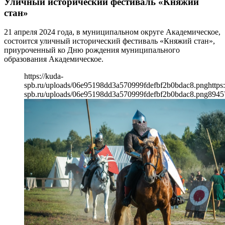
Уличный исторический фестиваль «Княжий
стан»
21 апреля 2024 года, в муниципальном округе Академическое,
состоится уличный исторический фестиваль «Княжий стан»,
приуроченный ко Дню рождения муниципального
образования Академическое.
https://kuda-
spb.ru/uploads/06e95198dd3a570999fdefbf2b0bdac8.png
https
spb.ru/uploads/06e95198dd3a570999fdefbf2b0bdac8.png
894
5