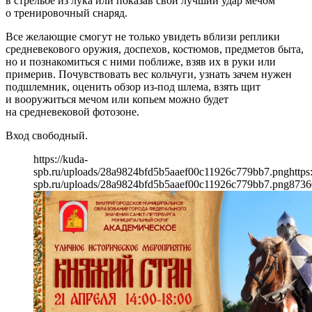
в стрельбе из лука или показав свой лучший удар мечом
о тренировочный снаряд.
Все желающие смогут не только увидеть вблизи реплики
средневекового оружия, доспехов, костюмов, предметов быта,
но и познакомиться с ними поближе, взяв их в руки или
примерив. Почувствовать вес кольчуги, узнать зачем нужен
подшлемник, оценить обзор из-под шлема, взять щит
и вооружиться мечом или копьем можно будет
на средневековой фотозоне.
Вход свободный.
https://kuda-
spb.ru/uploads/28a9824bfd5b5aaef00c11926c779bb7.png
https
spb.ru/uploads/28a9824bfd5b5aaef00c11926c779bb7.png
873
6