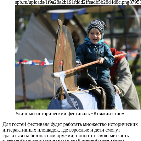
spb.ru/uploads/1f9a28a2b191fddd2ffeadb5b28d4d8c.png
879
5
Уличный исторический фестиваль «Княжий стан»
Для гостей фестиваля будет работать множество исторических
интерактивных площадок, где взрослые и дети смогут
сразиться на безопасном оружии, попытать свою меткость