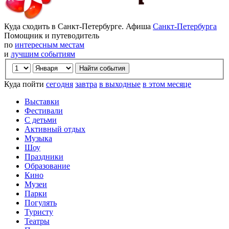
Куда сходить в Санкт-Петербурге. Афиша
Санкт-Петербурга
Помощник и путеводитель
по
интересным местам
и
лучшим событиям
Куда пойти
сегодня
завтра
в выходные
в этом месяце
Выставки
Фестивали
С детьми
Активный отдых
Музыка
Шоу
Праздники
Образование
Кино
Музеи
Парки
Погулять
Туристу
Театры