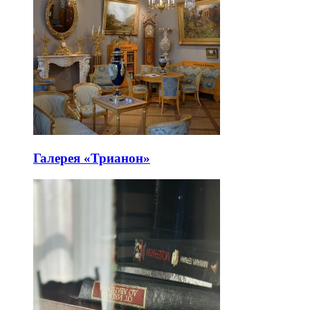
Галерея «Трианон»