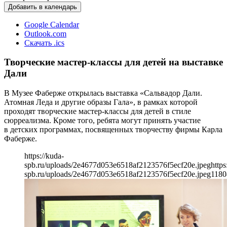
Добавить в календарь
Google Calendar
Outlook.com
Скачать .ics
Творческие мастер-классы для детей на выставке
Дали
В Музее Фаберже открылась выставка «Сальвадор Дали.
Атомная Леда и другие образы Гала», в рамках которой
проходят творческие мастер-классы для детей в стиле
сюрреализма. Кроме того, ребята могут принять участие
в детских программах, посвященных творчеству фирмы Карла
Фаберже.
https://kuda-
spb.ru/uploads/2e4677d053e6518af2123576f5ecf20e.jpeg
https
spb.ru/uploads/2e4677d053e6518af2123576f5ecf20e.jpeg
1180