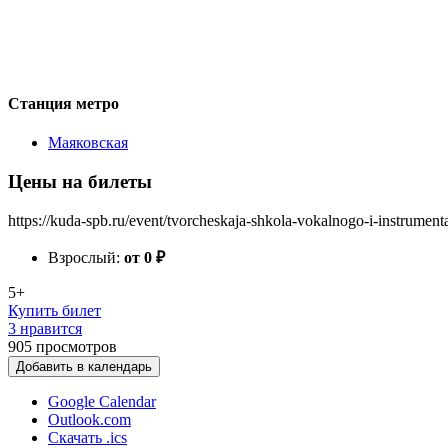
Станция метро
Маяковская
Цены на билеты
https://kuda-spb.ru/event/tvorcheskaja-shkola-vokalnogo-i-instrument
Взрослый:
от 0
₽
5+
Купить билет
3 нравится
905
просмотров
Добавить в календарь
Google Calendar
Outlook.com
Скачать .ics