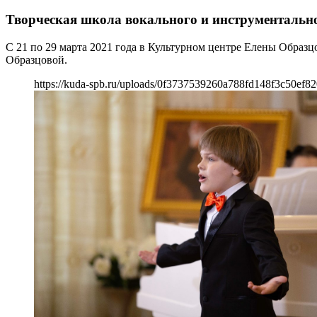
Творческая школа вокального и инструментально
С 21 по 29 марта 2021 года в Культурном центре Елены Образ
Образцовой.
https://kuda-spb.ru/uploads/0f3737539260a788fd148f3c50ef82