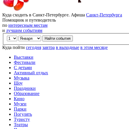
Куда сходить в Санкт-Петербурге. Афиша
Санкт-Петербурга
Помощник и путеводитель
по
интересным местам
и
лучшим событиям
Куда пойти
сегодня
завтра
в выходные
в этом месяце
Выставки
Фестивали
С детьми
Активный отдых
Музыка
Шоу
Праздники
Образование
Кино
Музеи
Парки
Погулять
Туристу
Театры