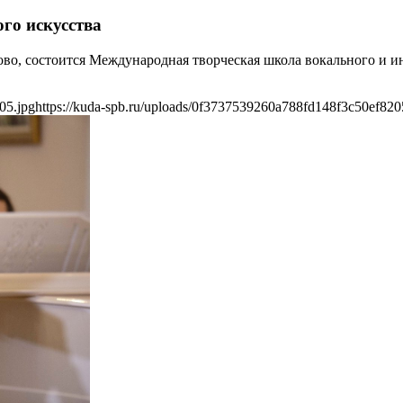
го искусства
цово, состоится Международная творческая школа вокального и 
05.jpg
https://kuda-spb.ru/uploads/0f3737539260a788fd148f3c50ef820