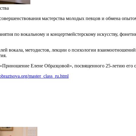
ства
 совершенствования мастерства молодых певцов и обмена опыто
нятия по вокальному и концертмейстерскому искусству, фонетике
ей вокала, методистов, лекции о психологии взаимоотношений 
ия.
 «Приношение Елене Образцовой», посвященного 25-летию его о
obraztsova.org/master_class_ru.html