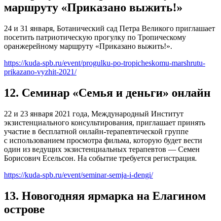
маршруту «Приказано выжить!»
24 и 31 января, Ботанический сад Петра Великого приглашает
посетить патриотическую прогулку по Тропическому
оранжерейному маршруту «Приказано выжить!».
https://kuda-spb.ru/event/progulku-po-tropicheskomu-marshrutu-
prikazano-vyzhit-2021/
12. Семинар «Семья и деньги» онлайн
22 и 23 января 2021 года, Международный Институт
экзистенциального консультирования, приглашает принять
участие в бесплатной онлайн-терапевтической группе
с использованием просмотра фильма, которую будет вести
один из ведущих экзистенциальных терапевтов — Семен
Борисович Есельсон. На событие требуется регистрация.
https://kuda-spb.ru/event/seminar-semja-i-dengi/
13. Новогодняя ярмарка на Елагином
острове