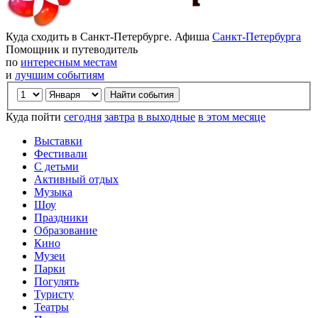
Куда сходить в Санкт-Петербурге. Афиша
Санкт-Петербурга
Помощник и путеводитель
по
интересным местам
и
лучшим событиям
Куда пойти
сегодня
завтра
в выходные
в этом месяце
Выставки
Фестивали
С детьми
Активный отдых
Музыка
Шоу
Праздники
Образование
Кино
Музеи
Парки
Погулять
Туристу
Театры