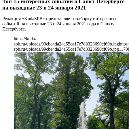
Топ-15 интересных событий в Санкт-Петербурге
на выходные 23 и 24 января 2021
Редакция «KudaSPB» представляет подборку интересных
событий на выходные 23 и 24 января 2021 года в Санкт-
Петербурге.
https://kuda-
spb.ru/uploads/99cbe4da24a55ca17e7d8323690cf69b.jpg
https
spb.ru/uploads/99cbe4da24a55ca17e7d8323690cf69b.jpg
1170