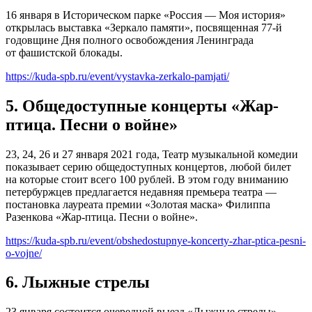
16 января в Историческом парке «Россия — Моя история»
открылась выставка «Зеркало памяти», посвященная 77-й
годовщине Дня полного освобождения Ленинграда
от фашистской блокады.
https://kuda-spb.ru/event/vystavka-zerkalo-pamjati/
5. Общедоступные концерты «Жар-
птица. Песни о войне»
23, 24, 26 и 27 января 2021 года, Театр музыкальной комедии
показывает серию общедоступных концертов, любой билет
на которые стоит всего 100 рублей. В этом году вниманию
петербуржцев предлагается недавняя премьера театра —
постановка лауреата премии «Золотая маска» Филиппа
Разенкова «Жар-птица. Песни о войне».
https://kuda-spb.ru/event/obshedostupnye-koncerty-zhar-ptica-pesni-
o-vojne/
6. Лыжные стрелы
23 января состоится очередной выезд «Лыжные стрелы».