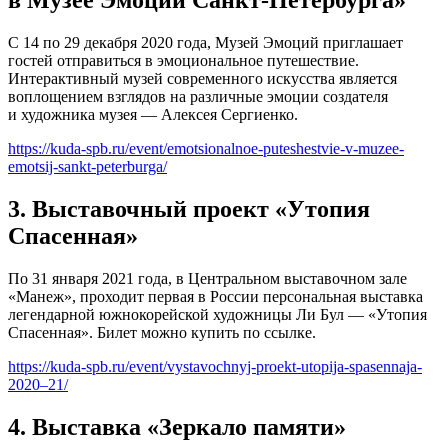
в Музее Эмоций Санкт-Петербурга»
С 14 по 29 декабря 2020 года, Музей Эмоций приглашает
гостей отправиться в эмоциональное путешествие.
Интерактивный музей современного искусства является
воплощением взглядов на различные эмоции создателя
и художника музея — Алексея Сергиенко.
https://kuda-spb.ru/event/emotsionalnoe-puteshestvie-v-muzee-
emotsij-sankt-peterburga/
3. Выставочный проект «Утопия
Спасенная»
По 31 января 2021 года, в Центральном выставочном зале
«Манеж», проходит первая в России персональная выставка
легендарной южнокорейской художницы Ли Бул — «Утопия
Спасенная». Билет можно купить по ссылке.
https://kuda-spb.ru/event/vystavochnyj-proekt-utopija-spasennaja-
2020–21/
4. Выставка «Зеркало памяти»