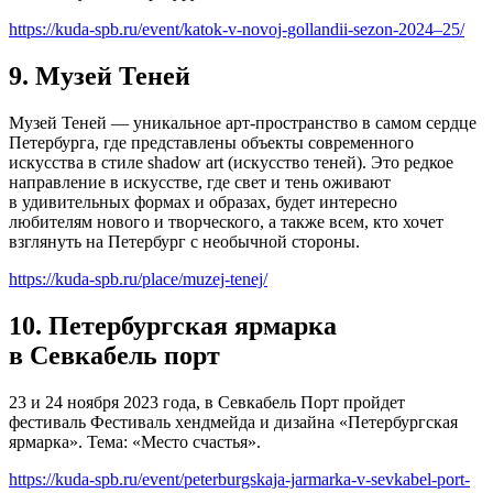
https://kuda-spb.ru/event/katok-v-novoj-gollandii-sezon-2024–25/
9. Музей Теней
Музей Теней — уникальное арт-пространство в самом сердце
Петербурга, где представлены объекты современного
искусства в стиле shadow art (искусство теней). Это редкое
направление в искусстве, где свет и тень оживают
в удивительных формах и образах, будет интересно
любителям нового и творческого, а также всем, кто хочет
взглянуть на Петербург с необычной стороны.
https://kuda-spb.ru/place/muzej-tenej/
10. Петербургская ярмарка
в Севкабель порт
23 и 24 ноября 2023 года, в Севкабель Порт пройдет
фестиваль Фестиваль хендмейда и дизайна «Петербургская
ярмарка». Тема: «Место счастья».
https://kuda-spb.ru/event/peterburgskaja-jarmarka-v-sevkabel-port-