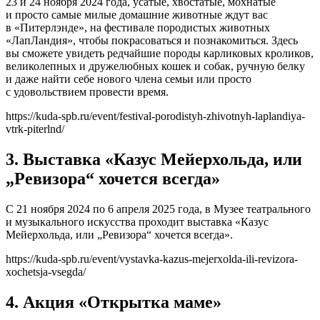
23 и 24 ноября 2024 года, усатые, хвостатые, мохнатые
и просто самые милые домашние животные ждут вас
в «Питерлэнде», на​ фестивале породистых животных​ ​
«ЛапЛандия», чтобы покрасоваться и познакомиться. Здесь
вы сможете увидеть редчайшие породы карликовых кроликов,
великолепных и дружелюбных кошек и собак, ручную белку
и даже найти себе нового члена семьи или просто
с удовольствием провести время.
https://kuda-spb.ru/event/festival-porodistyh-zhivotnyh-laplandiya-
vtrk-piterlnd/
3. Выставка «Казус Мейерхольда, или
„Ревизора“ хочется всегда»
С 21 ноября 2024 по 6 апреля 2025 года, в Музее театрального
и музыкального искусства проходит выставка «Казус
Мейерхольда, или „Ревизора“ хочется всегда».
https://kuda-spb.ru/event/vystavka-kazus-mejerxolda-ili-revizora-
xochetsja-vsegda/
4. Акция «Открытка маме»