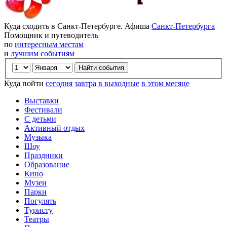
Куда сходить в Санкт-Петербурге. Афиша
Санкт-Петербурга
Помощник и путеводитель
по
интересным местам
и
лучшим событиям
Куда пойти
сегодня
завтра
в выходные
в этом месяце
Выставки
Фестивали
С детьми
Активный отдых
Музыка
Шоу
Праздники
Образование
Кино
Музеи
Парки
Погулять
Туристу
Театры