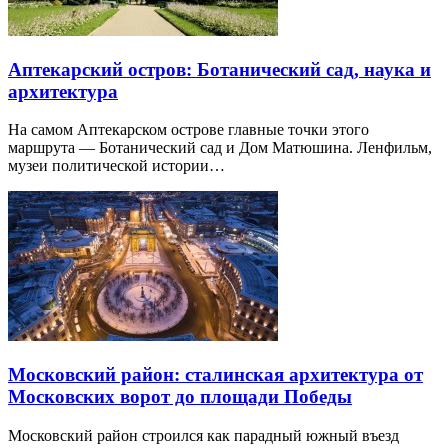
Аптекарский остров: Ботанический сад, наука и
архитектура
На самом Аптекарском острове главные точки этого
маршрута — Ботанический сад и Дом Матюшина. Ленфильм,
музеи политической истории…
Московский район: сталинская архитектура от
Московских ворот до площади Победы
Московский район строился как парадный южный въезд