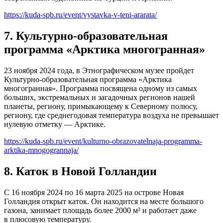
https://kuda-spb.ru/event/vystavka-v-teni-ararata/
7. Культурно-образовательная
программа «Арктика многогранная»
23 ноября 2024 года, в Этнографическом музее пройдет
Культурно-образовательная программа «Арктика
многогранная». Программа посвящена одному из самых
больших, экстремальных и загадочных регионов нашей
планеты, региону, примыкающему к Северному полюсу,
региону, где среднегодовая температура воздуха не превышает
нулевую отметку — Арктике.
https://kuda-spb.ru/event/kulturno-obrazovatelnaja-programma-
arktika-mnogogrannaja/
8. Каток в Новой Голландии
С 16 ноября 2024 по 16 марта 2025 на острове Новая
Голландия открыт каток. Он находится на месте большого
газона, занимает площадь более 2000 м² и работает даже
в плюсовую температуру.