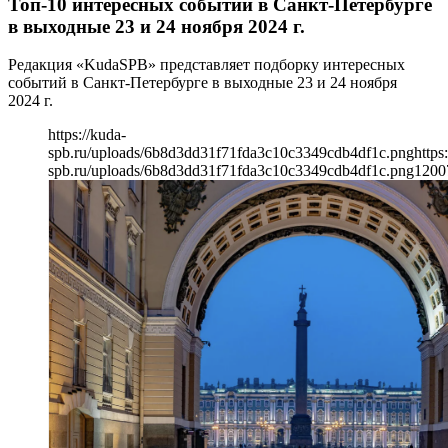
Топ-10 интересных событий в Санкт-Петербурге
в выходные 23 и 24 ноября 2024 г.
Редакция «KudaSPB» представляет подборку интересных
событий в Санкт-Петербурге в выходные 23 и 24 ноября
2024 г.
https://kuda-
spb.ru/uploads/6b8d3dd31f71fda3c10c3349cdb4df1c.png
https
spb.ru/uploads/6b8d3dd31f71fda3c10c3349cdb4df1c.png
1200