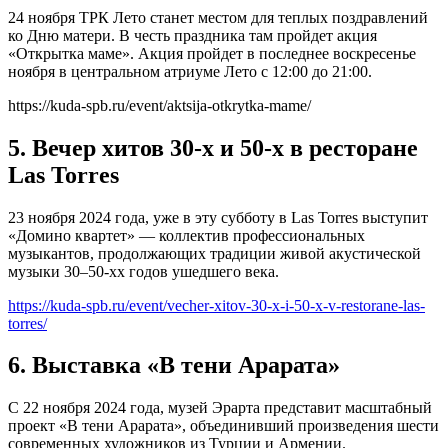
24 ноября ТРК Лето станет местом для теплых поздравлений
ко Дню матери. В честь праздника там пройдет акция
«Открытка маме». Акция пройдет в последнее воскресенье
ноября в центральном атриуме Лето с 12:00 до 21:00.
https://kuda-spb.ru/event/aktsija-otkrytka-mame/
5. Вечер хитов 30-х и 50-х в ресторане
Las Torres
23 ноября 2024 года, уже в эту субботу в Las Torres выступит
«Домино квартет» — коллектив профессиональных
музыкантов, продолжающих традиции живой акустической
музыки 30–50-хх годов ушедшего века.
https://kuda-spb.ru/event/vecher-xitov-30-x-i-50-x-v-restorane-las-
torres/
6. Выставка «В тени Арарата»
С 22 ноября 2024 года, музей Эрарта представит масштабный
проект «В тени Арарата», объединивший произведения шести
современных художников из Турции и Армении.