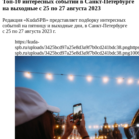
Топ-10 интересных событий в Санкт-Петербурге
на выходные с 25 по 27 августа 2023
Редакция «KudaSPB» представляет подборку интересных
событий на пятницу и выходные дни, в Санкт-Петербурге
с 25 по 27 августа 2023 г.
https://kuda-
spb.ru/uploads/3425bcd97a25e8d3a9f7b0cd241bdc38.png
http
spb.ru/uploads/3425bcd97a25e8d3a9f7b0cd241bdc38.png
100