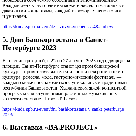
Каждый день в ресторане вы можете насладиться живыми
джазовыми концертами, каждый из которых неповторим
и уникален.
https://kuda-spb.ru/event/dzhazovye-vechera-v-48-stuljev/
5. Дни Башкортостана в Санкт-
Петербурге 2023
В течение трех дней, с 25 по 27 августа 2023 года, дворцовая
площадь Санкт-Петербурга станет центром башкирской
культуры, приветствуя жителей и гостей северной столицы:
культура, ремесла, мода, гастрономический фестиваль —
каждый сможет познакомиться с уникальными традициями
республики Башкортостан. Хэдлайнером яркой концертной
программы с выступлениями различных музыкальных
коллективов станет Николай Басков.
https://kuda-spb.ru/event/dni-bashkortastana-v-sankt-peterburge-
2023/
6. Выставка «BA.PROJECT»