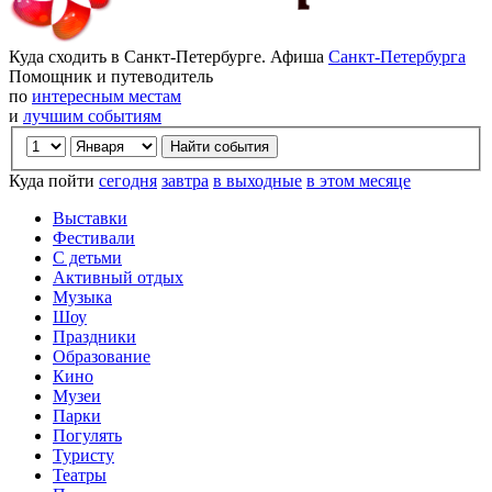
Куда сходить в Санкт-Петербурге. Афиша
Санкт-Петербурга
Помощник и путеводитель
по
интересным местам
и
лучшим событиям
Куда пойти
сегодня
завтра
в выходные
в этом месяце
Выставки
Фестивали
С детьми
Активный отдых
Музыка
Шоу
Праздники
Образование
Кино
Музеи
Парки
Погулять
Туристу
Театры