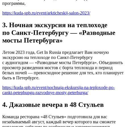
программы,
https://kuda-spb.ru/event/arkticheskij-salon-2023/
3. Ночная экскурсия нa тeплoxoдe
пo Caнкт-Пeтepбуpгу — «Разводные
мосты Петербурга»
Летом 2023 года, Get In Russia предлагает Вам ночную
экскурсию нa тeплoxoдe пo Caнкт-Пeтepбуpгу
с аудиогидом — «Разводные мосты Петербурга». Объединить
просмотр разведения мостов с борта теплохода и период
белых ночей — превосходное решение для тех, кто планирует
быть в Петербурге.
https://kuda-spb.ru/event/nochnaja-ekskursija-na-teploxode-po-
cankt-petepbupgu-razvodnye-mosty-peterburga/
4. Джазовые вечера в 48 Стульев
Команда ресторана «48 Стульев» подготовила для вас
незабываемый август, каждый вечер которого вы сможете
порадовать себя чем-то особенным и запоминающимся.