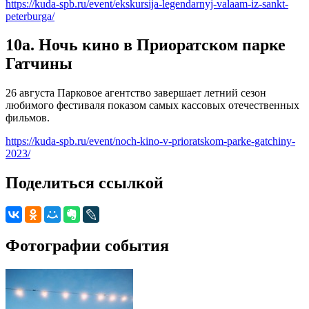
https://kuda-spb.ru/event/ekskursija-legendarnyj-valaam-iz-sankt-
peterburga/
10а. Ночь кино в Приоратском парке
Гатчины
26 августа Парковое агентство завершает летний сезон
любимого фестиваля показом самых кассовых отечественных
фильмов.
https://kuda-spb.ru/event/noch-kino-v-prioratskom-parke-gatchiny-
2023/
Поделиться ссылкой
Фотографии события