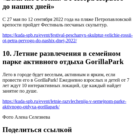
до наших дней»
С 27 мая по 12 сентября 2022 года на пляже Петропавловской
крепости пройдет Фестиваль песчаных скульптур.
https://kuda-spb.ru/event/festival-peschanyx-skulptur-velichie-rossii-
ot-petra-pervogo-do-nashix-dnej-2022/
10. Летние развлечения в семейном
парке активного отдыха GorillaPark
Лето в городе будет веселым, активным и ярким, если
провести его в GorillaPark! Ежедневно взрослых и детей от 7
лет ждут 10 интерактивных локаций, где каждый найдет
занятие по душе.
https://kuda-spb.ru/event/letnie-razvlechenija-v-semejnom-parke-
aktivnogo-otdyxa-gorillapark/
Фото Алена Селезнева
Поделиться ссылкой