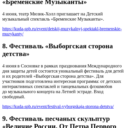
«Бременские Музыканты»
4 июня, театр Мюзик-Холл приглашает на Детский
музыкальный спектакль «Бременские Музыканты».
https://kuda-spb.ru/event/detskij-muzykalnyj-spektakl-bremenskie-
muzykanty/
8. Фестиваль «Выборгская сторона
детства»
4 июня в Сосновке в рамках празднования Международного
дня защиты детей состоится уникальный фестиваль для детей
и их родителей «Выборгская сторона детства». Для
участников подготовлена интересная программа: от детских
интерактивных спектаклей и танцевальных флэшмобов
до музыкального концерта на Летней эстраде. Вход
свободный.
https://kuda-spb.ru/event/festival-vyborgskaja-storona-detstva/
9. Фестиваль песчаных скульптур
«Величие России. От Петра Первого