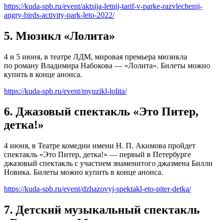
https://kuda-spb.ru/event/aktsija-letnij-tarif-v-parke-razvlechenij-
angry-birds-activity-park-leto-2022/
5. Мюзикл «Лолита»
4 и 5 июня, в театре ЛДМ, мировая премьера мюзикла
по роману Владимира Набокова — «Лолита». Билеты можно
купить в конце анонса.
https://kuda-spb.ru/event/myuzikl-lolita/
6. Джазовый спектакль «Это Питер,
детка!»
4 июня, в Театре комедии имени Н. П. Акимова пройдет
спектакль «Это Питер, детка!» — первый в Петербурге
джазовый спектакль с участием знаменитого джазмена Билли
Новика. Билеты можно купить в конце анонса.
https://kuda-spb.ru/event/dzhazovyj-spektakl-eto-piter-detka/
7. Детский музыкальный спектакль