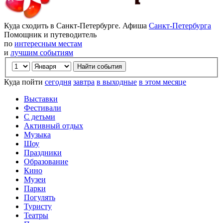
Куда сходить в Санкт-Петербурге. Афиша
Санкт-Петербурга
Помощник и путеводитель
по
интересным местам
и
лучшим событиям
Куда пойти
сегодня
завтра
в выходные
в этом месяце
Выставки
Фестивали
С детьми
Активный отдых
Музыка
Шоу
Праздники
Образование
Кино
Музеи
Парки
Погулять
Туристу
Театры