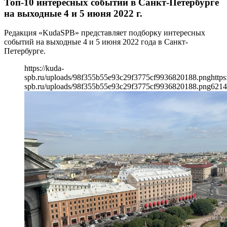
Топ-10 интересных событий в Санкт-Петербурге
на выходные 4 и 5 июня 2022 г.
Редакция «KudaSPB» представляет подборку интересных
событий на выходные 4 и 5 июня 2022 года в Санкт-
Петербурге.
https://kuda-
spb.ru/uploads/98f355b55e93c29f3775cf9936820188.png
https
spb.ru/uploads/98f355b55e93c29f3775cf9936820188.png
621
4