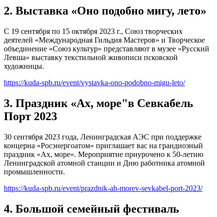
2. Выставка «Оно подобно мигу, лето»
С 19 сентября по 15 октября 2023 г., Союз творческих
деятелей «Международная Гильдия Мастеров» и Творческое
объединение «Союз культур» представляют в музее «Русский
Левша» выставку текстильной живописи псковской
художницы.
https://kuda-spb.ru/event/vystavka-ono-podobno-migu-leto/
3. Праздник «Ах, море"в Севкабель
Порт 2023
30 сентября 2023 года, Ленинградская АЭС при поддержке
концерна «Росэнергоатом» приглашает вас на грандиозный
праздник «Ах, море». Мероприятие приурочено к 50-летию
Ленинградской атомной станции и Дню работника атомной
промышленности.
https://kuda-spb.ru/event/prazdnik-ah-morev-sevkabel-port-2023/
4. Большой семейный фестиваль