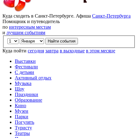
Куда сходить в Санкт-Петербурге. Афиша
Санкт-Петербурга
Помощник и путеводитель
по
интересным местам
и
лучшим событиям
Куда пойти
сегодня
завтра
в выходные
в этом месяце
Выставки
Фестивали
С детьми
Активный отдых
Музыка
Шоу
Праздники
Образование
Кино
Музеи
Парки
Погулять
Туристу
Театры