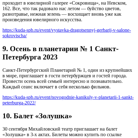
проходит в ювелирной галерее «Сокровища», на Невском,
162. Все, что так радовало нас летом — буйство цветов,
разнотравье, нежная зелень — восхищает вновь уже как
произведения ювелирного искусства.
https://kuda-spb.ru/event/vystavka-dragotsennyj-gerbarij-v-salone-
sokrovischa/
9. Осень в планетарии № 1 Санкт-
Петербурга 2023
Санкт-Петербургский Планетарий № 1, один из крупнейших
в мире, приглашает в гости петербуржцев и гостей города.
Провести осень всей семьей интересно и познавательно.
Каждый сеанс включает в себя несколько фильмов.
https://kuda-spb.ru/event/novogodnie-kanikuly-v-planetarii-1-sankt-
peterburga-2022/
10. Балет «Золушка»
30 сентября Михайловский театр приглашает на балет
«Золушка» в 3-х актах. Билеты можно купить по ссылке