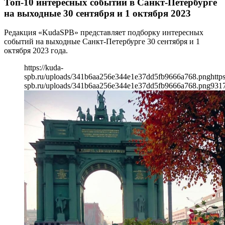
Топ-10 интересных событий в Санкт-Петербурге
на выходные 30 сентября и 1 октября 2023
Редакция «KudaSPB» представляет подборку интересных
событий на выходные Санкт-Петербурге 30 сентября и 1
октября 2023 года.
https://kuda-
spb.ru/uploads/341b6aa256e344e1e37dd5fb9666a768.png
http
spb.ru/uploads/341b6aa256e344e1e37dd5fb9666a768.png
931