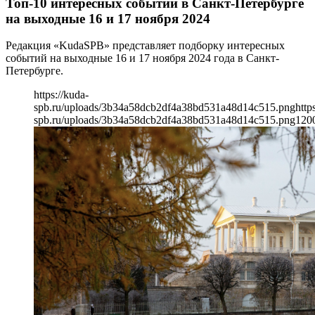
Топ-10 интересных событий в Санкт-Петербурге
на выходные 16 и 17 ноября 2024
Редакция «KudaSPB» представляет подборку интересных
событий на выходные 16 и 17 ноября 2024 года в Санкт-
Петербурге.
https://kuda-
spb.ru/uploads/3b34a58dcb2df4a38bd531a48d14c515.png
http
spb.ru/uploads/3b34a58dcb2df4a38bd531a48d14c515.png
120