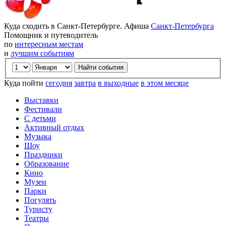
Куда сходить в Санкт-Петербурге. Афиша
Санкт-Петербурга
Помощник и путеводитель
по
интересным местам
и
лучшим событиям
Куда пойти
сегодня
завтра
в выходные
в этом месяце
Выставки
Фестивали
С детьми
Активный отдых
Музыка
Шоу
Праздники
Образование
Кино
Музеи
Парки
Погулять
Туристу
Театры