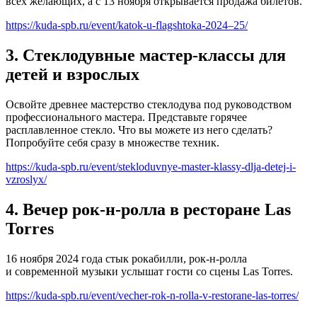
всех желающих, а с 13 ноября открывается продажа билетов.
https://kuda-spb.ru/event/katok-u-flagshtoka-2024–25/
3. Стеклодувные мастер-классы для
детей и взрослых
Освойте древнее мастерство стеклодува под руководством
профессионального мастера. Представьте горячее
расплавленное стекло. Что вы можете из него сделать?
Попробуйте себя сразу в множестве техник.
https://kuda-spb.ru/event/stekloduvnye-master-klassy-dlja-detej-i-
vzroslyx/
4. Вечер рок-н-ролла в ресторане Las
Torres
16 ноября 2024 года стык рокабилли, рок-н-ролла
и современной музыки услышат гости со сцены Las Torres.
https://kuda-spb.ru/event/vecher-rok-n-rolla-v-restorane-las-torres/