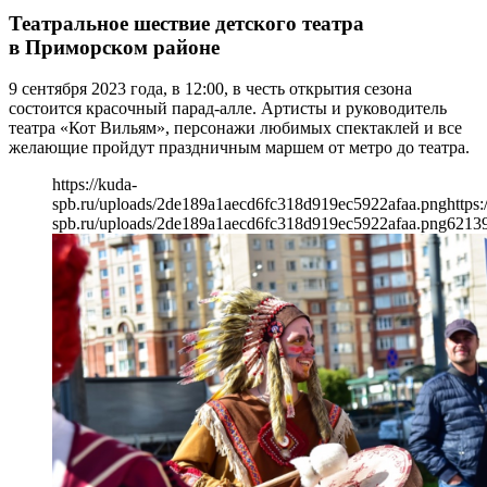
Театральное шествие детского театра
в Приморском районе
9 сентября 2023 года, в 12:00, в честь открытия сезона
состоится красочный парад-алле. Артисты и руководитель
театра «Кот Вильям», персонажи любимых спектаклей и все
желающие пройдут праздничным маршем от метро до театра.
https://kuda-
spb.ru/uploads/2de189a1aecd6fc318d919ec5922afaa.png
https:
spb.ru/uploads/2de189a1aecd6fc318d919ec5922afaa.png
621
3