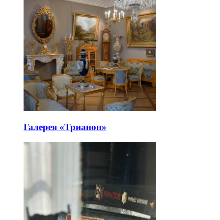
Галерея «Трианон»