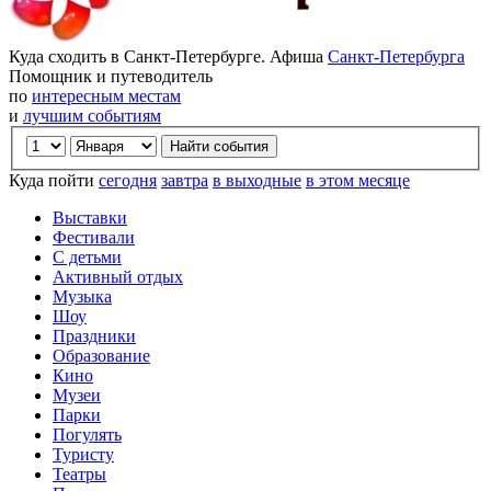
Куда сходить в Санкт-Петербурге. Афиша
Санкт-Петербурга
Помощник и путеводитель
по
интересным местам
и
лучшим событиям
Куда пойти
сегодня
завтра
в выходные
в этом месяце
Выставки
Фестивали
С детьми
Активный отдых
Музыка
Шоу
Праздники
Образование
Кино
Музеи
Парки
Погулять
Туристу
Театры