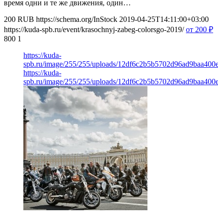
время одни и те же движения, один…
200
RUB
https://schema.org/InStock
2019-04-25T14:11:00+03:00
https://kuda-spb.ru/event/krasochnyj-zabeg-colorsgo-2019/
от 200
₽
800
1
https://kuda-
spb.ru/image/255/255/uploads/12df6c2b5b5702d96ad9baa400
https://kuda-
spb.ru/image/255/255/uploads/12df6c2b5b5702d96ad9baa400