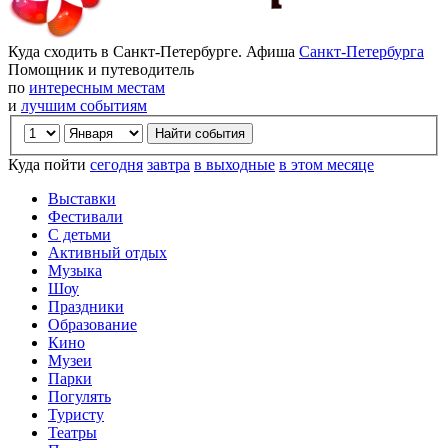
Куда сходить в Санкт-Петербурге. Афиша
Санкт-Петербурга
Помощник и путеводитель
по
интересным местам
и
лучшим событиям
Куда пойти
сегодня
завтра
в выходные
в этом месяце
Выставки
Фестивали
С детьми
Активный отдых
Музыка
Шоу
Праздники
Образование
Кино
Музеи
Парки
Погулять
Туристу
Театры