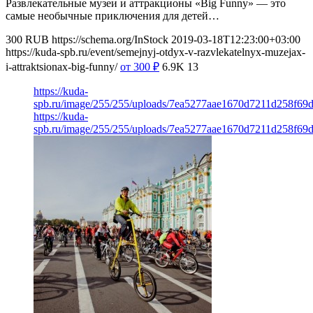
Развлекательные музеи и аттракционы «Big Funny» — это
самые необычные приключения для детей…
300
RUB
https://schema.org/InStock
2019-03-18T12:23:00+03:00
https://kuda-spb.ru/event/semejnyj-otdyx-v-razvlekatelnyx-muzejax-
i-attraktsionax-big-funny/
от 300
₽
6.9K
13
https://kuda-
spb.ru/image/255/255/uploads/7ea5277aae1670d7211d258f69
https://kuda-
spb.ru/image/255/255/uploads/7ea5277aae1670d7211d258f69