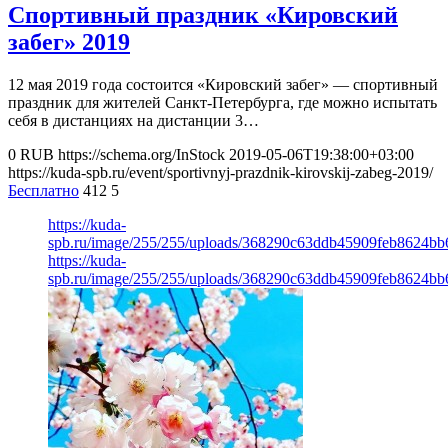
Спортивный праздник «Кировский
забег» 2019
12 мая 2019 года состоится «Кировский забег» — спортивный
праздник для жителей Санкт-Петербурга, где можно испытать
себя в дистанциях на дистанции 3…
0
RUB
https://schema.org/InStock
2019-05-06T19:38:00+03:00
https://kuda-spb.ru/event/sportivnyj-prazdnik-kirovskij-zabeg-2019/
Бесплатно
412
5
https://kuda-
spb.ru/image/255/255/uploads/368290c63ddb45909feb8624bb
https://kuda-
spb.ru/image/255/255/uploads/368290c63ddb45909feb8624bb