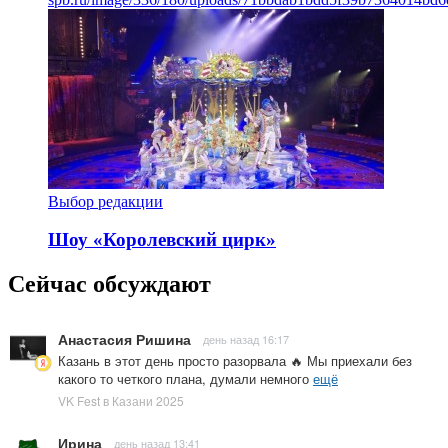
Выбор редакции
Шоу «Королевский цирк»
Сейчас обсуждают
Анастасия Ришина
день назад 16:17
Казань в этот день просто разорвала 🔥 Мы приехали без
какого то четкого плана, думали немного
ещё
VK Fest в Казани 2025
Ирина
день назад 13:41