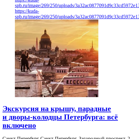
spb.ru/image/269/250/uploads/3a32ac0877091d9c33cd5972e1
https://kuda-
spb.ru/image/269/250/uploads/3a32ac0877091d9c33cd5972e1
Экскурсия на крышу, парадные
и дворы-колодцы Петербурга: всё
включено
Санкт-Петербург
Санкт-Петербург, Загородный проспект, 2