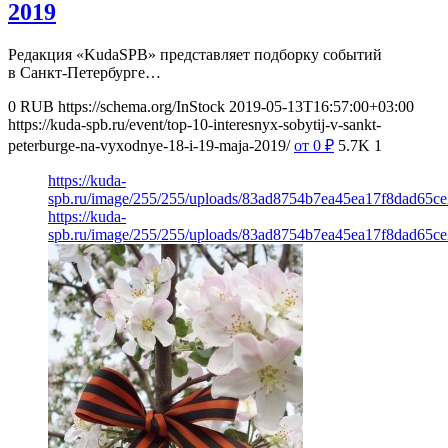
2019
Редакция «KudaSPB» представляет подборку событий
в Санкт-Петербурге…
0
RUB
https://schema.org/InStock
2019-05-13T16:57:00+03:00
https://kuda-spb.ru/event/top-10-interesnyx-sobytij-v-sankt-
peterburge-na-vyxodnye-18-i-19-maja-2019/
от 0
₽
5.7K
1
https://kuda-
spb.ru/image/255/255/uploads/83ad8754b7ea45ea17f8dad65ce
https://kuda-
spb.ru/image/255/255/uploads/83ad8754b7ea45ea17f8dad65ce