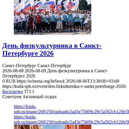
День физкультурника в Санкт-
Петербурге 2026
Санкт-Петербург
Санкт-Петербург
2026-08-08
2026-08-09
День физкультурника в Санкт-
Петербурге 2026
0
RUB
https://schema.org/InStock
2026-08-06T13:38:00+03:00
https://kuda-spb.ru/event/den-fizkulturnika-v-sankt-peterburge-2026/
Бесплатно
373
1
Советуем Активный отдых
https://kuda-
spb.ru/image/269/250/uploads/2ad3e75609c29c5a502cb12ffe5
https://kuda-
spb.ru/image/269/250/uploads/2ad3e75609c29c5a502cb12ffe5