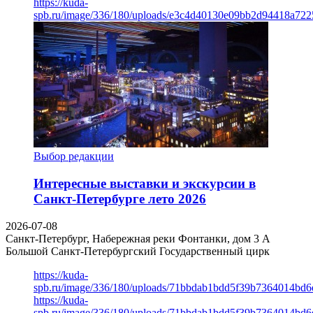
https://kuda-
spb.ru/image/336/180/uploads/e3c4d40130e09bb2d94418a722
Выбор редакции
Интересные выставки и экскурсии в
Санкт-Петербурге лето 2026
2026-07-08
Санкт-Петербург, Набережная реки Фонтанки, дом 3 А
Большой Санкт-Петербургский Государственный цирк
https://kuda-
spb.ru/image/336/180/uploads/71bbdab1bdd5f39b7364014bd6
https://kuda-
spb.ru/image/336/180/uploads/71bbdab1bdd5f39b7364014bd6