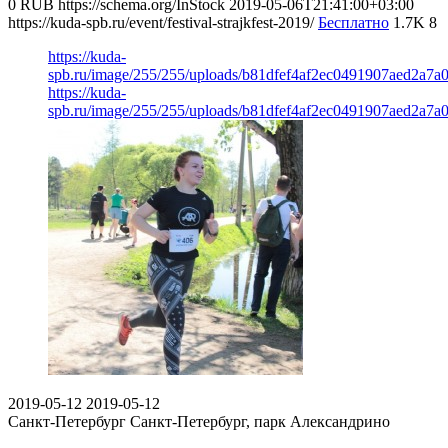
0
RUB
https://schema.org/InStock
2019-05-06T21:41:00+03:00
https://kuda-spb.ru/event/festival-strajkfest-2019/
Бесплатно
1.7K
8
https://kuda-
spb.ru/image/255/255/uploads/b81dfef4af2ec0491907aed2a7a0
https://kuda-
spb.ru/image/255/255/uploads/b81dfef4af2ec0491907aed2a7a0
2019-05-12
2019-05-12
Санкт-Петербург
Санкт-Петербург, парк Александрино