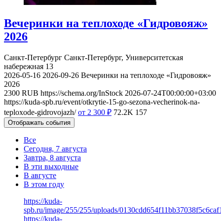
Вечеринки на теплоходе «Гидровояж»
2026
Санкт-Петербург
Санкт-Петербург, Университетская
набережная 13
2026-05-16
2026-09-26
Вечеринки на теплоходе «Гидровояж»
2026
2300
RUB
https://schema.org/InStock
2026-07-24T00:00:00+03:00
https://kuda-spb.ru/event/otkrytie-15-go-sezona-vecherinok-na-
teploxode-gidrovojazh/
от 2 300
₽
72.2K
157
Отображать события
Все
Сегодня, 7 августа
Завтра, 8 августа
В эти выходные
В августе
В этом году
https://kuda-
spb.ru/image/255/255/uploads/0130cdd654f11bb37038f5c6caf
https://kuda-