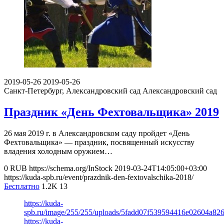
2019-05-26
2019-05-26
Санкт-Петербург, Александровский сад
Александровский сад
Праздник «День Фехтовальщика» 2019
26 мая 2019 г. в Александровском саду пройдет «День
Фехтовальщика» — праздник, посвященный искусству
владения холодным оружием…
0
RUB
https://schema.org/InStock
2019-03-24T14:05:00+03:00
https://kuda-spb.ru/event/prazdnik-den-fextovalschika-2018/
Бесплатно
1.2K
13
https://kuda-
spb.ru/image/255/255/uploads/5fadd07f539594416e02604a82
https://kuda-