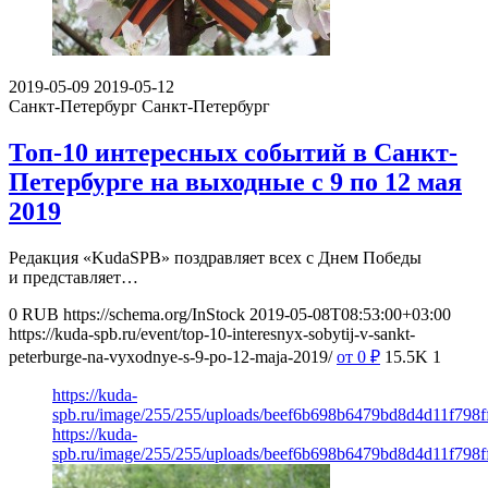
2019-05-09
2019-05-12
Санкт-Петербург
Санкт-Петербург
Топ-10 интересных событий в Санкт-
Петербурге на выходные с 9 по 12 мая
2019
Редакция «KudaSPB» поздравляет всех с Днем Победы
и представляет…
0
RUB
https://schema.org/InStock
2019-05-08T08:53:00+03:00
https://kuda-spb.ru/event/top-10-interesnyx-sobytij-v-sankt-
peterburge-na-vyxodnye-s-9-po-12-maja-2019/
от 0
₽
15.5K
1
https://kuda-
spb.ru/image/255/255/uploads/beef6b698b6479bd8d4d11f798ff
https://kuda-
spb.ru/image/255/255/uploads/beef6b698b6479bd8d4d11f798ff