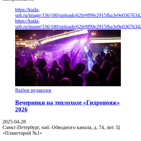
https://kuda-
spb.ru/image/336/180/uploads/62fe9f99e2915fba3e9e03676342
https://kuda-
spb.ru/image/336/180/uploads/62fe9f99e2915fba3e9e03676342
Выбор редакции
Вечеринки на теплоходе «Гидровояж»
2026
2025-04-28
Санкт-Петербург, наб. Обводного канала, д. 74, лит. Ц
«Планетарий №1»