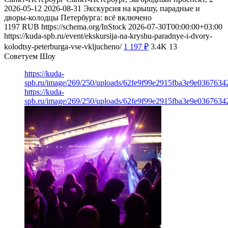
2026-05-12
2026-08-31
Экскурсия на крышу, парадные и
дворы-колодцы Петербурга: всё включено
1197
RUB
https://schema.org/InStock
2026-07-30T00:00:00+03:00
https://kuda-spb.ru/event/ekskursija-na-kryshu-paradnye-i-dvory-
kolodtsy-peterburga-vse-vkljucheno/
1 197
₽
3.4K
13
Советуем Шоу
https://kuda-
spb.ru/image/269/250/uploads/62fe9f99e2915fba3e9e03676342
https://kuda-
spb.ru/image/269/250/uploads/62fe9f99e2915fba3e9e03676342