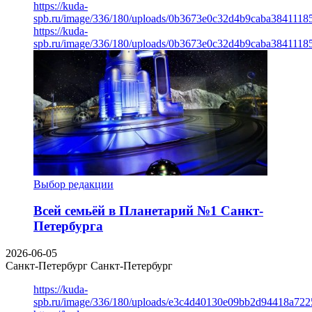
https://kuda-
spb.ru/image/336/180/uploads/0b3673e0c32d4b9caba3841118
https://kuda-
spb.ru/image/336/180/uploads/0b3673e0c32d4b9caba3841118
Выбор редакции
Всей семьёй в Планетарий №1 Санкт-
Петербурга
2026-06-05
Санкт-Петербург
Санкт-Петербург
https://kuda-
spb.ru/image/336/180/uploads/e3c4d40130e09bb2d94418a722