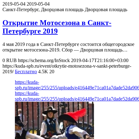
2019-05-04
2019-05-04
Санкт-Петербург, Дворцовая площадь
Дворцовая площадь
Открытие Мотосезона в Санкт-
Петербурге 2019
4 мая 2019 года в Санкт-Петербурге состоится общегородское
открытие мотосезона-2019. Сбор — Дворцовая площадь…
0
RUB
https://schema.org/InStock
2019-04-17T21:16:00+03:00
https://kuda-spb.ru/event/otkrytie-motosezona-v-sankt-peterburge-
2019/
Бесплатно
4.5K
20
https://kuda-
spb.ru/image/255/255/uploads/e416449e71ca01a7dade52da90
https://kuda-
spb.ru/image/255/255/uploads/e416449e71ca01a7dade52da90