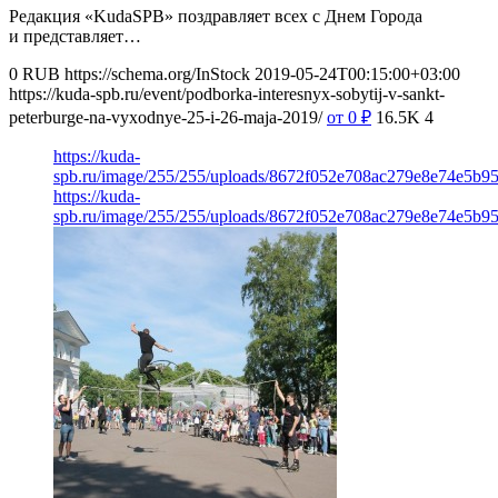
Редакция «KudaSPB» поздравляет всех с Днем Города
и представляет…
0
RUB
https://schema.org/InStock
2019-05-24T00:15:00+03:00
https://kuda-spb.ru/event/podborka-interesnyx-sobytij-v-sankt-
peterburge-na-vyxodnye-25-i-26-maja-2019/
от 0
₽
16.5K
4
https://kuda-
spb.ru/image/255/255/uploads/8672f052e708ac279e8e74e5b9
https://kuda-
spb.ru/image/255/255/uploads/8672f052e708ac279e8e74e5b9