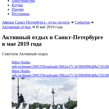
Пространства
Клубы
Прочее
Рестораны
Афиша Санкт-Петербурга - куда сходить
➔
События
➔
Активный отдых
➔
В мае 2019 года
Активный отдых в Санкт-Петербурге
в мае 2019 года
Советуем Активный отдых
https://kuda-
spb.ru/image/269/250/uploads/30b2a37c3e59b99964f8a726186
https://kuda-
spb.ru/image/269/250/uploads/30b2a37c3e59b99964f8a726186