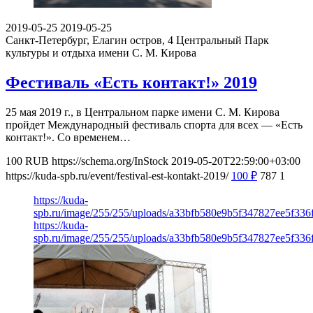
2019-05-25
2019-05-25
Санкт-Петербург, Елагин остров, 4
Центральный Парк
культуры и отдыха имени С. М. Кирова
Фестиваль «Есть контакт!» 2019
25 мая 2019 г., в Центральном парке имени С. М. Кирова
пройдет Международный фестиваль спорта для всех — «Есть
контакт!». Со временем…
100
RUB
https://schema.org/InStock
2019-05-20T22:59:00+03:00
https://kuda-spb.ru/event/festival-est-kontakt-2019/
100
₽
787
1
https://kuda-
spb.ru/image/255/255/uploads/a33bfb580e9b5f347827ee5f336
https://kuda-
spb.ru/image/255/255/uploads/a33bfb580e9b5f347827ee5f336