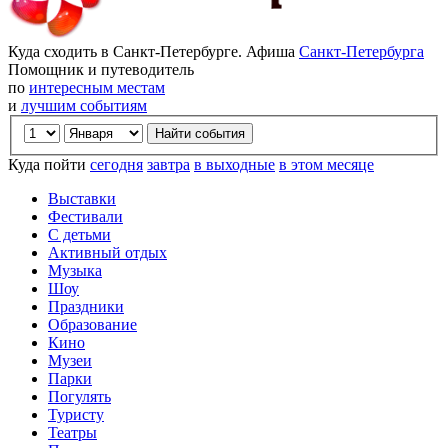
Куда сходить в Санкт-Петербурге. Афиша
Санкт-Петербурга
Помощник и путеводитель
по
интересным местам
и
лучшим событиям
Куда пойти
сегодня
завтра
в выходные
в этом месяце
Выставки
Фестивали
С детьми
Активный отдых
Музыка
Шоу
Праздники
Образование
Кино
Музеи
Парки
Погулять
Туристу
Театры