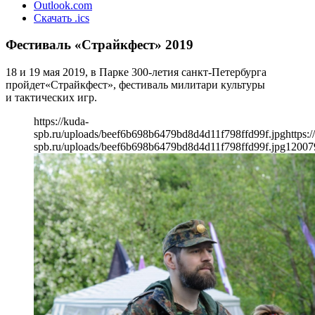
Outlook.com
Скачать .ics
Фестиваль «Страйкфест» 2019
18 и 19 мая 2019, в Парке 300-летия санкт-Петербурга
пройдет«Страйкфест», фестиваль милитари культуры
и тактических игр.
https://kuda-
spb.ru/uploads/beef6b698b6479bd8d4d11f798ffd99f.jpg
https:/
spb.ru/uploads/beef6b698b6479bd8d4d11f798ffd99f.jpg
1200
7