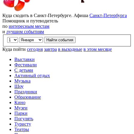
Куда сходить в Санкт-Петербурге. Афиша
Санкт-Петербурга
Помощник и путеводитель
по
интересным местам
и
лучшим событиям
Куда пойти
сегодня
завтра
в выходные
в этом месяце
Выставки
Фестивали
С детьми
Активный отдых
Музыка
Шоу
Праздники
Образование
Кино
Музеи
Парки
Погулять
Туристу
Театры