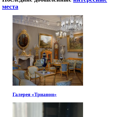
места
Галерея «Трианон»