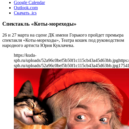
Google Calendar
Outlook.com
Скачать .ics
Спектакль «Коты-мореходы»
26 и 27 марта на сцене ДК имени Горького пройдет премьера
спектакля «Коты-мореходы», Театра кошек под руководством
народного артиста Юрия Куклачева.
https://kuda-
spb.ru/uploads/52a96c0bef5b50f1c115cb43a45d63bb.jpg
https:
spb.ru/uploads/52a96c0bef5b50f1c115cb43a45d63bb.jpg
1754