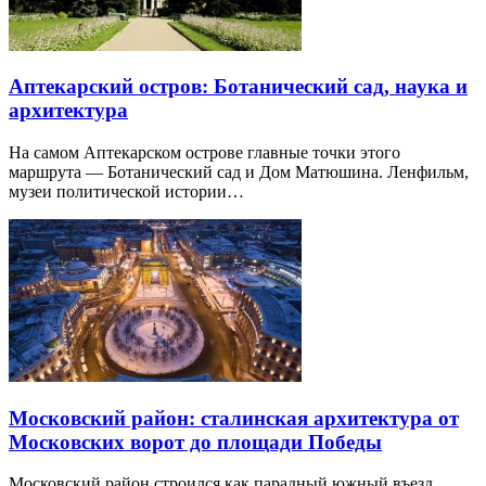
Аптекарский остров: Ботанический сад, наука и
архитектура
На самом Аптекарском острове главные точки этого
маршрута — Ботанический сад и Дом Матюшина. Ленфильм,
музеи политической истории…
Московский район: сталинская архитектура от
Московских ворот до площади Победы
Московский район строился как парадный южный въезд