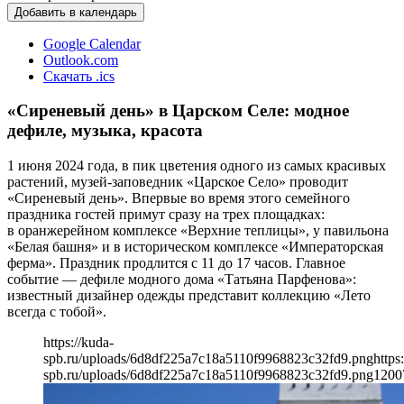
Добавить в календарь
Google Calendar
Outlook.com
Скачать .ics
«Сиреневый день» в Царском Селе: модное
дефиле, музыка, красота
1 июня 2024 года, в пик цветения одного из самых красивых
растений, музей-заповедник «Царское Село» проводит
«Сиреневый день». Впервые во время этого семейного
праздника гостей примут сразу на трех площадках:
в оранжерейном комплексе «Верхние теплицы», у павильона
«Белая башня» и в историческом комплексе «Императорская
ферма». Праздник продлится с 11 до 17 часов. Главное
событие — дефиле модного дома «Татьяна Парфенова»:
известный дизайнер одежды представит коллекцию «Лето
всегда с тобой».
https://kuda-
spb.ru/uploads/6d8df225a7c18a5110f9968823c32fd9.png
https
spb.ru/uploads/6d8df225a7c18a5110f9968823c32fd9.png
1200