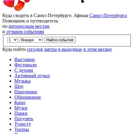
Куда сходить в Санкт-Петербурге. Афиша
Санкт-Петербурга
Помощник и путеводитель
по
интересным местам
и
лучшим событиям
Куда пойти
сегодня
завтра
в выходные
в этом месяце
Выставки
Фестивали
С детьми
Активный отдых
Музыка
Шоу
Праздники
Образование
Кино
Музеи
Парки
Погулять
Туристу
Театры