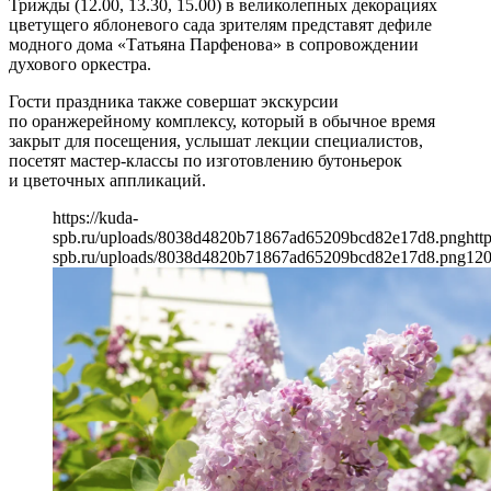
Трижды (12.00, 13.30, 15.00) в великолепных декорациях
цветущего яблоневого сада зрителям представят дефиле
модного дома «Татьяна Парфенова» в сопровождении
духового оркестра.
Гости праздника также совершат экскурсии
по оранжерейному комплексу, который в обычное время
закрыт для посещения, услышат лекции специалистов,
посетят мастер-классы по изготовлению бутоньерок
и цветочных аппликаций.
https://kuda-
spb.ru/uploads/8038d4820b71867ad65209bcd82e17d8.png
htt
spb.ru/uploads/8038d4820b71867ad65209bcd82e17d8.png
12