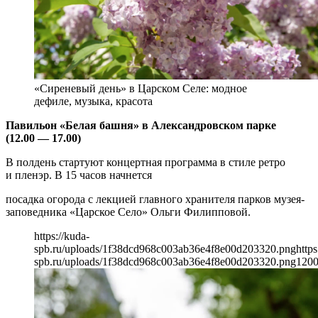
«Сиреневый день» в Царском Селе: модное
дефиле, музыка, красота
Павильон «Белая башня» в Александровском парке
(12.00 — 17.00)
В полдень стартуют концертная программа в стиле ретро
и пленэр. В 15 часов начнется
посадка огорода с лекцией главного хранителя парков музея-
заповедника «Царское Село» Ольги Филипповой.
https://kuda-
spb.ru/uploads/1f38dcd968c003ab36e4f8e00d203320.png
https
spb.ru/uploads/1f38dcd968c003ab36e4f8e00d203320.png
120