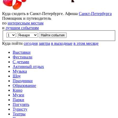
Куда сходить в Санкт-Петербурге. Афиша
Санкт-Петербурга
Помощник и путеводитель
по
интересным местам
и
лучшим событиям
Куда пойти
сегодня
завтра
в выходные
в этом месяце
Выставки
Фестивали
С детьми
Активный отдых
Музыка
Шоу
Праздники
Образование
Кино
Музеи
Парки
Погулять
Туристу
Театры