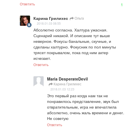
Ответить
1
Карина Грилихес
Ольга
2018.01.03 08:55
Абсолютно согласна. Халтура ужасная. 
Сценарий никакой. И описание тут выше 
неверное. Фокусы банальные, скучные, и 
сделаны халтурно. Фокусник по пол минуты 
трясет покрывалом, пока под ним актер 
исчезает.
Ответить
Maria DesperateDevil
Карина Грилихес
2018.01.03 12:23
Это первый раз когда нам так не 
понравилось представление, звук был 
отвратительным, игра не впечатлила 
абсолютно, очень жаль времени и денег. 
Не советую
Ответить