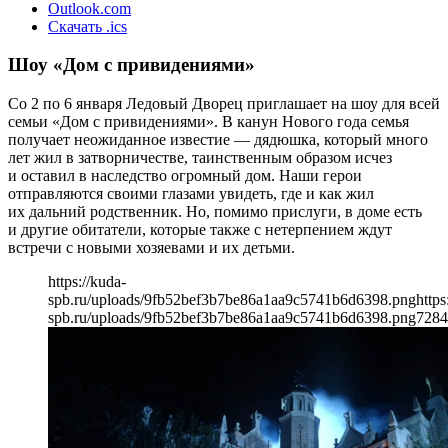
Outlook.com
Скачать .ics
Шоу «Дом с привидениями»
Со 2 по 6 января Ледовый Дворец приглашает на шоу для всей
семьи «Дом с привидениями». В канун Нового года семья
получает неожиданное известие — дядюшка, который много
лет жил в затворничестве, таинственным образом исчез
и оставил в наследство огромный дом. Наши герои
отправляются своими глазами увидеть, где и как жил
их дальний родственник. Но, помимо прислуги, в доме есть
и другие обитатели, которые также с нетерпением ждут
встречи с новыми хозяевами и их детьми.
https://kuda-
spb.ru/uploads/9fb52bef3b7be86a1aa9c5741b6d6398.png
https
spb.ru/uploads/9fb52bef3b7be86a1aa9c5741b6d6398.png
728
4