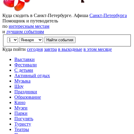
Куда сходить в Санкт-Петербурге. Афиша
Санкт-Петербурга
Помощник и путеводитель
по
интересным местам
и
лучшим событиям
Куда пойти
сегодня
завтра
в выходные
в этом месяце
Выставки
Фестивали
С детьми
Активный отдых
Музыка
Шоу
Праздники
Образование
Кино
Музеи
Парки
Погулять
Туристу
Театры