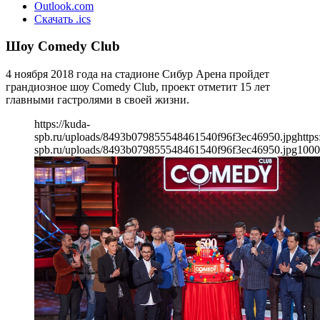
Outlook.com
Скачать .ics
Шоу Comedy Club
4 ноября 2018 года на стадионе Сибур Арена пройдет
грандиозное шоу Comedy Club, проект отметит 15 лет
главными гастролями в своей жизни.
https://kuda-
spb.ru/uploads/8493b079855548461540f96f3ec46950.jpg
https
spb.ru/uploads/8493b079855548461540f96f3ec46950.jpg
1000