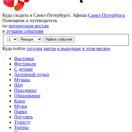
Куда сходить в Санкт-Петербурге. Афиша
Санкт-Петербурга
Помощник и путеводитель
по
интересным местам
и
лучшим событиям
Куда пойти
сегодня
завтра
в выходные
в этом месяце
Выставки
Фестивали
С детьми
Активный отдых
Музыка
Шоу
Праздники
Образование
Кино
Музеи
Парки
Погулять
Туристу
Театры