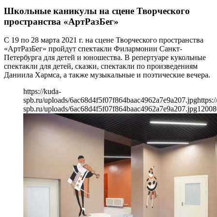
Школьные каникулы на сцене Творческого
пространства «АртРазБег»
С 19 по 28 марта 2021 г. на сцене Творческого пространства
«АртРазБег» пройдут спектакли Филармонии Санкт-
Петербурга для детей и юношества. В репертуаре кукольные
спектакли для детей, сказки, спектакли по произведениям
Даниила Хармса, а также музыкальные и поэтические вечера.
https://kuda-
spb.ru/uploads/6ac68d4f5f07f864baac4962a7e9a207.jpg
https:
spb.ru/uploads/6ac68d4f5f07f864baac4962a7e9a207.jpg
1200
8