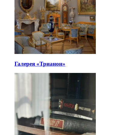
Галерея «Трианон»