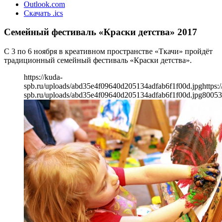
Outlook.com
Скачать .ics
Семейный фестиваль «Краски детства» 2017
С 3 по 6 ноября в креативном пространстве «Ткачи» пройдёт
традиционный семейный фестиваль «Краски детства».
https://kuda-
spb.ru/uploads/abd35e4f09640d205134adfab6f1f00d.jpg
https:
spb.ru/uploads/abd35e4f09640d205134adfab6f1f00d.jpg
800
53