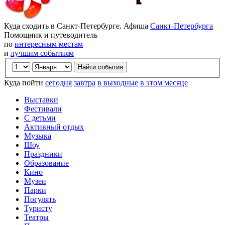
Куда сходить в Санкт-Петербурге. Афиша
Санкт-Петербурга
Помощник и путеводитель
по
интересным местам
и
лучшим событиям
Куда пойти
сегодня
завтра
в выходные
в этом месяце
Выставки
Фестивали
С детьми
Активный отдых
Музыка
Шоу
Праздники
Образование
Кино
Музеи
Парки
Погулять
Туристу
Театры