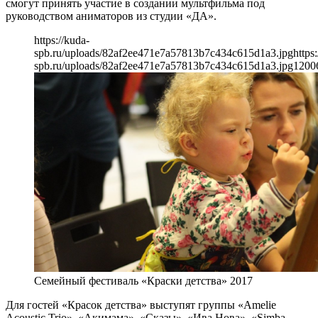
смогут принять участие в создании мультфильма под
руководством аниматоров из студии «ДА».
https://kuda-
spb.ru/uploads/82af2ee471e7a57813b7c434c615d1a3.jpg
https
spb.ru/uploads/82af2ee471e7a57813b7c434c615d1a3.jpg
1200
Семейный фестиваль «Краски детства» 2017
Для гостей «Красок детства» выступят группы «Amelie
Acoustic Trio», «Акимама», «Сказы», «Ива Нова», «Simba