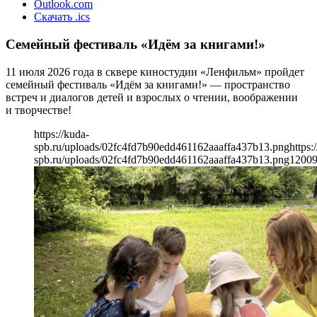
Outlook.com
Скачать .ics
Семейный фестиваль «Идём за книгами!»
11 июля 2026 года в сквере киностудии «Ленфильм» пройдет
семейный фестиваль «Идём за книгами!» — пространство
встреч и диалогов детей и взрослых о чтении, воображении
и творчестве!
https://kuda-
spb.ru/uploads/02fc4fd7b90edd461162aaaffa437b13.png
https:
spb.ru/uploads/02fc4fd7b90edd461162aaaffa437b13.png
1200