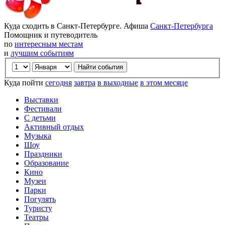
Куда сходить в Санкт-Петербурге. Афиша
Санкт-Петербурга
Помощник и путеводитель
по
интересным местам
и
лучшим событиям
Куда пойти
сегодня
завтра
в выходные
в этом месяце
Выставки
Фестивали
С детьми
Активный отдых
Музыка
Шоу
Праздники
Образование
Кино
Музеи
Парки
Погулять
Туристу
Театры