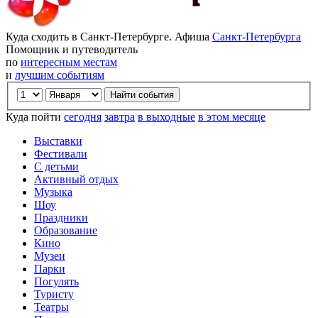
Куда сходить в Санкт-Петербурге. Афиша
Санкт-Петербурга
Помощник и путеводитель
по
интересным местам
и
лучшим событиям
Куда пойти
сегодня
завтра
в выходные
в этом месяце
Выставки
Фестивали
С детьми
Активный отдых
Музыка
Шоу
Праздники
Образование
Кино
Музеи
Парки
Погулять
Туристу
Театры