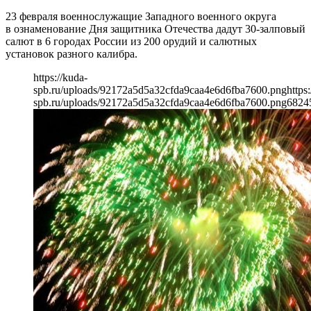
23 февраля военнослужащие Западного военного округа
в ознаменование Дня защитника Отечества дадут 30-залповый
салют в 6 городах России из 200 орудий и салютных
установок разного калибра.
https://kuda-
spb.ru/uploads/92172a5d5a32cfda9caa4e6d6fba7600.png
https
spb.ru/uploads/92172a5d5a32cfda9caa4e6d6fba7600.png
682
4