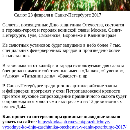
Салют 23 февраля в Санкт-Петербурге 2017
Салюты, посвященные Дню защитника Отечества, состоятся
в городах-героях и городах воинской славы Москве, Санкт-
Петербурге, Туле, Смоленске, Воронеже и Калининграде.
Из салютных установок будет запущено в небо более 7 тыс.
специальных фейерверочных зарядов и произведено более
2 тыс. залпов.
В зависимости от калибра и заряда используемые для салюта
боеприпасы имеют собственные имена «Данко», «Сувенир»,
«Алиса», «Татьянин день», «Браслет» и др.
В Санкт-Петербурге традиционно артиллерийские залпы
и фейерверки прогремят у стен Петропавловской крепости,
при этом звуковое сопровождение праздничного салюта будет
сопровождаться холостыми выстрелами из 12 дивизионных
пушек Д-44.
Как провести интересно праздничные выходные можно
узнать на сайте
:
https://kuda-spb.ru/event/prazdnichnye-
vyxodnye-ko-dnju-zaschitnika-otechestva-v-sankt-peterburge-2017/