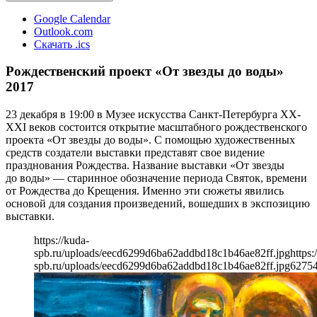
Google Calendar
Outlook.com
Скачать .ics
Рождественский проект «От звезды до воды»
2017
23 декабря в 19:00 в Музее искусства Санкт-Петербурга XX-
XXI веков состоится открытие масштабного рождественского
проекта «От звезды до воды». С помощью художественных
средств создатели выставки представят свое видение
празднования Рождества. Название выставки «От звезды
до воды» — старинное обозначение периода Святок, времени
от Рождества до Крещения. Именно эти сюжеты явились
основой для создания произведений, вошедших в экспозицию
выставки.
https://kuda-
spb.ru/uploads/eecd6299d6ba62addbd18c1b46ae82ff.jpg
https:
spb.ru/uploads/eecd6299d6ba62addbd18c1b46ae82ff.jpg
627
5