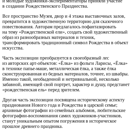
и молодые художники-экспериментаторы приняли участие
в создании Рождественского Празднества.
Все пространство Музея, двор и 4 этажа выставочных залов,
превратится в художественную территорию для сказочного
повествования. Авторам предлагалось пофантазировать
на тему «Рождественской ели», создать свой художественный
образ из разнообразных материалов и техник,
трансформировать традиционный символ Рождества в объект
искусства.
Часть экспозиции преобразуется в своеобразный лес
из авторских арт-объектов: «Ёлка» из фольги Ларисы, «Ёлка»
в технике папье-маше, металлическая ёлка, а также ёлка
сконструированная из бедных материалов, точнее, из швабры.
Именно такой, необыденной и нетривиальной, несколько
забавной, имеющей свой портрет, характер и душу, предстанет
«рождественская ель» перед зрителем.
Другая часть экспозиции посвящена историческому аспекту
празднования Нового года и Рождества в царской семье;
архивные фотографии из семейных альбомов, любительские
фотографии-воспоминания самих художников-участников,
станут уникальным опытом погружения в историческое
прошлое древнего праздника.