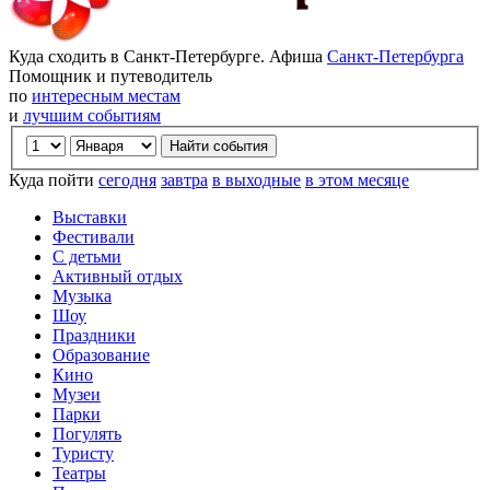
Куда сходить в Санкт-Петербурге. Афиша
Санкт-Петербурга
Помощник и путеводитель
по
интересным местам
и
лучшим событиям
Куда пойти
сегодня
завтра
в выходные
в этом месяце
Выставки
Фестивали
С детьми
Активный отдых
Музыка
Шоу
Праздники
Образование
Кино
Музеи
Парки
Погулять
Туристу
Театры