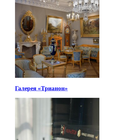
Галерея «Трианон»