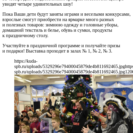
увидят четыре удивительных шоу!
Пока Ваши дети будут заняты играми и веселыми конкурсами,
взрослые смогут приобрести на ярмарке много разных
и полезных товаров: зимнюю одежду и головные уборы,
домашний текстиль и белье, обувь и сумки, продукты
к праздничному столу.
Участвуйте в праздничной программе и получайте призы
и подарки! Выставка проходит в залах № 1, № 2, № 3.
https://kuda-
spb.ru/uploads/5329296e79400045879de4b811692465.jpg
http
spb.ru/uploads/5329296e79400045879de4b811692465.jpg
120