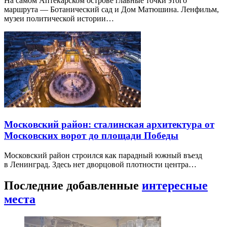
На самом Аптекарском острове главные точки этого
маршрута — Ботанический сад и Дом Матюшина. Ленфильм,
музеи политической истории…
Московский район: сталинская архитектура от
Московских ворот до площади Победы
Московский район строился как парадный южный въезд
в Ленинград. Здесь нет дворцовой плотности центра…
Последние добавленные
интересные
места