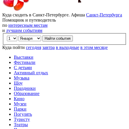
Куда сходить в Санкт-Петербурге. Афиша
Санкт-Петербурга
Помощник и путеводитель
по
интересным местам
и
лучшим событиям
Куда пойти
сегодня
завтра
в выходные
в этом месяце
Выставки
Фестивали
С детьми
Активный отдых
Музыка
Шоу
Праздники
Образование
Кино
Музеи
Парки
Погулять
Туристу
Театры