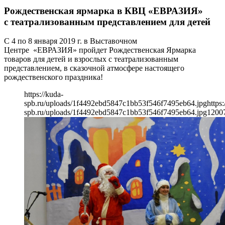
Рождественская ярмарка в КВЦ «ЕВРАЗИЯ»
с театрализованным представлением для детей
С 4 по 8 января 2019 г. в Выставочном
Центре «ЕВРАЗИЯ» пройдет Рождественская Ярмарка
товаров для детей и взрослых с театрализованным
представлением, в сказочной атмосфере настоящего
рождественского праздника!
https://kuda-
spb.ru/uploads/1f4492ebd5847c1bb53f546f7495eb64.jpg
https:
spb.ru/uploads/1f4492ebd5847c1bb53f546f7495eb64.jpg
1200