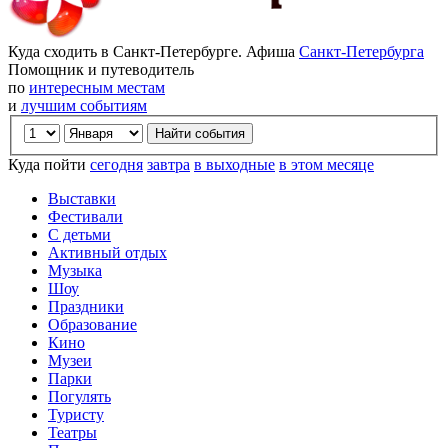
Куда сходить в Санкт-Петербурге. Афиша
Санкт-Петербурга
Помощник и путеводитель
по
интересным местам
и
лучшим событиям
Куда пойти
сегодня
завтра
в выходные
в этом месяце
Выставки
Фестивали
С детьми
Активный отдых
Музыка
Шоу
Праздники
Образование
Кино
Музеи
Парки
Погулять
Туристу
Театры