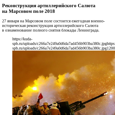
Реконструкция артиллерийского Салюта
на Марсовом поле 2018
27 января на Марсовом поле состоится ежегодная военно-
историческая реконструкция артиллерийского Салюта
в ознаменование полного снятия блокады Ленинграда.
https://kuda-
spb.ru/uploads/c266a7e249a0d6da7ad456b903ba380c.jpg
https
spb.ru/uploads/c266a7e249a0d6da7ad456b903ba380c.jpg
1200