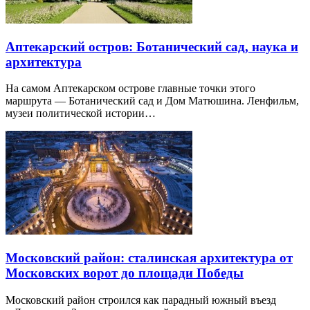
Аптекарский остров: Ботанический сад, наука и
архитектура
На самом Аптекарском острове главные точки этого
маршрута — Ботанический сад и Дом Матюшина. Ленфильм,
музеи политической истории…
Московский район: сталинская архитектура от
Московских ворот до площади Победы
Московский район строился как парадный южный въезд