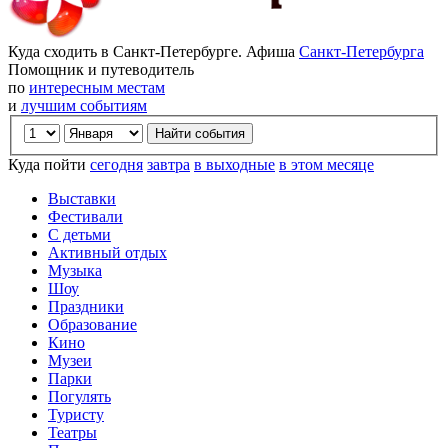
Куда сходить в Санкт-Петербурге. Афиша
Санкт-Петербурга
Помощник и путеводитель
по
интересным местам
и
лучшим событиям
Куда пойти
сегодня
завтра
в выходные
в этом месяце
Выставки
Фестивали
С детьми
Активный отдых
Музыка
Шоу
Праздники
Образование
Кино
Музеи
Парки
Погулять
Туристу
Театры