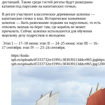
дистанций. Также среди гостей регаты будут разыграны
катания под парусами на капитанских гичках.
В регате участвуют классические деревянные шлюпки —
капитанские гички и ялы. Историческое назначение
шлюпок — быть развозными лодками на парусниках, то есть
отвозить экипаж на берег там, где корабль не может
причалить. Сейчас шлюпки используются для обучения
морскому делу подростков и молодежи.
Этап I — 17–18 июня; этап II — 24–25 июня; этап III — 16–
17 сентября; этап IV — 23–24 сентября.
https://kuda-
spb.ru/uploads/d5333732ecf1991c383039113ddce965.jpg
https
spb.ru/uploads/d5333732ecf1991c383039113ddce965.jpg
1200