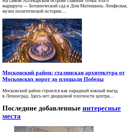
На самом Аптекарском острове главные точки этого
маршрута — Ботанический сад и Дом Матюшина. Ленфильм,
музеи политической истории…
Московский район: сталинская архитектура от
Московских ворот до площади Победы
Московский район строился как парадный южный въезд
в Ленинград. Здесь нет дворцовой плотности центра…
Последние добавленные
интересные
места