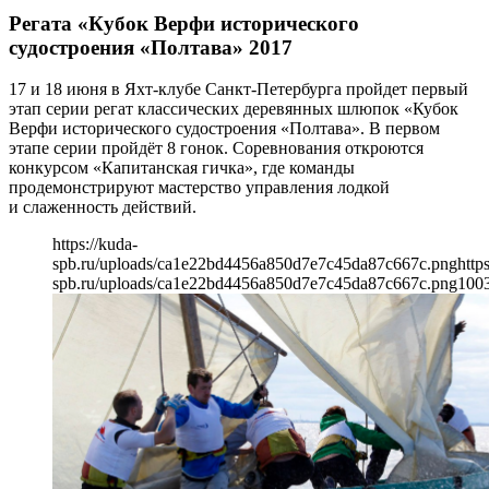
Регата «Кубок Верфи исторического
судостроения «Полтава» 2017
17 и 18 июня в Яхт-клубе Санкт-Петербурга пройдет первый
этап серии регат классических деревянных шлюпок «Кубок
Верфи исторического судостроения «Полтава». В первом
этапе серии пройдёт 8 гонок. Соревнования откроются
конкурсом «Капитанская гичка», где команды
продемонстрируют мастерство управления лодкой
и слаженность действий.
https://kuda-
spb.ru/uploads/ca1e22bd4456a850d7e7c45da87c667c.png
http
spb.ru/uploads/ca1e22bd4456a850d7e7c45da87c667c.png
100