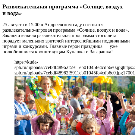
Развлекательная программа «Солнце, воздух
и вода»
25 августа в 15:00 в Андреевском саду состоится
развлекательно-игровая программа «Солнце, воздух и вода».
Заключительная развлекательная программа этого лета
порадует маленьких зрителей интереснейшими подвижными
играми и конкурсами. Главные герои праздника — уже
полюбившиеся кронштадтцам Купашка и Загарашка!
https://kuda-
spb.ru/uploads/7cebdf48962f5911eb01045fe4cdb6e0.jpg
https:
spb.ru/uploads/7cebdf48962f5911eb01045fe4cdb6e0.jpg
1700
1