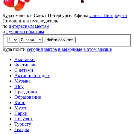
Куда сходить в Санкт-Петербурге. Афиша
Санкт-Петербурга
Помощник и путеводитель
по
интересным местам
и
лучшим событиям
Куда пойти
сегодня
завтра
в выходные
в этом месяце
Выставки
Фестивали
С детьми
Активный отдых
Музыка
Шоу
Праздники
Образование
Кино
Музеи
Парки
Погулять
Туристу
Театры