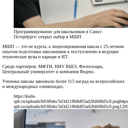
Программирование для школьников в Санкт-
Петербурге: открыт набор в МШП
МШП — это не курсы, а лицензированная школа с 25-летним
опытом подготовки школьников к поступлению в ведущие
технические вузы и карьере в ИТ.
Среди партнёров: МФТИ, НИУ ВШЭ, Физтехпарк,
Центральный университет и компания Яндекс.
Ученики школы завоевали более 115 наград на всероссийских
и международных олимпиадах.
https://kuda-
spb.ru/uploads/b93f64ec5d3d218b8d05ad2846f8d5c0.png
https
spb.ru/uploads/b93f64ec5d3d218b8d05ad2846f8d5c0.png
120