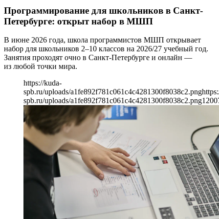
Программирование для школьников в Санкт-
Петербурге: открыт набор в МШП
В июне 2026 года, школа программистов МШП открывает
набор для школьников 2–10 классов на 2026/27 учебный год.
Занятия проходят очно в Санкт-Петербурге и онлайн —
из любой точки мира.
https://kuda-
spb.ru/uploads/a1fe892f781c061c4c4281300f8038c2.png
https
spb.ru/uploads/a1fe892f781c061c4c4281300f8038c2.png
1200