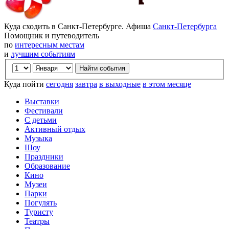
Куда сходить в Санкт-Петербурге. Афиша
Санкт-Петербурга
Помощник и путеводитель
по
интересным местам
и
лучшим событиям
Куда пойти
сегодня
завтра
в выходные
в этом месяце
Выставки
Фестивали
С детьми
Активный отдых
Музыка
Шоу
Праздники
Образование
Кино
Музеи
Парки
Погулять
Туристу
Театры