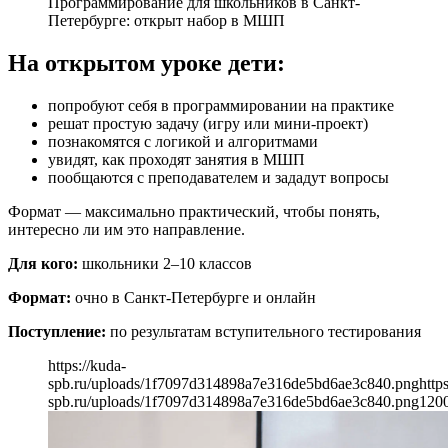
Программирование для школьников в Санкт-
Петербурге: открыт набор в МШП
На открытом уроке дети:
попробуют себя в программировании на практике
решат простую задачу (игру или мини-проект)
познакомятся с логикой и алгоритмами
увидят, как проходят занятия в МШП
пообщаются с преподавателем и зададут вопросы
Формат — максимально практический, чтобы понять,
интересно ли им это направление.
Для кого:
школьники 2–10 классов
Формат:
очно в Санкт-Петербурге и онлайн
Поступление:
по результатам вступительного тестирования
https://kuda-
spb.ru/uploads/1f7097d314898a7e316de5bd6ae3c840.png
http
spb.ru/uploads/1f7097d314898a7e316de5bd6ae3c840.png
120