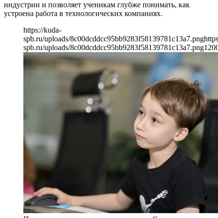
индустрии и позволяет ученикам глубже понимать, как
устроена работа в технологических компаниях.
https://kuda-
spb.ru/uploads/8c00dcddcc95bb9283f58139781c13a7.png
http
spb.ru/uploads/8c00dcddcc95bb9283f58139781c13a7.png
120