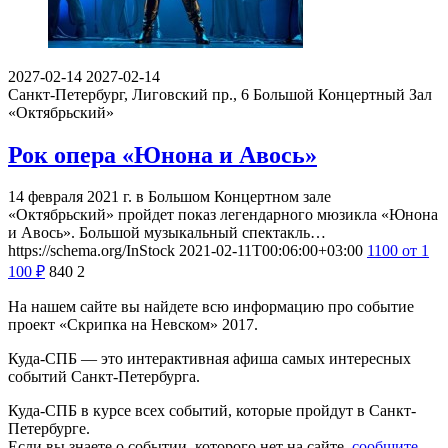
2027-02-14
2027-02-14
Санкт-Петербург, Лиговский пр., 6
Большой Концертный Зал
«Октябрьский»
Рок опера «Юнона и Авось»
14 февраля 2021 г. в Большом Концертном зале
«Октябрьский» пройдет показ легендарного мюзикла «Юнона
и Авось». Большой музыкальный спектакль…
https://schema.org/InStock
2021-02-11T00:06:00+03:00
1100
от 1
100
₽
840
2
На нашем сайте вы найдете всю информацию про событие
проект «Скрипка на Невском» 2017.
Куда-СПБ — это интерактивная афиша самых интересных
событий Санкт-Петербурга.
Куда-СПБ в курсе всех событий, которые пройдут в Санкт-
Петербурге.
Если вы знаете о событии, которого нет на сайте,
сообщите