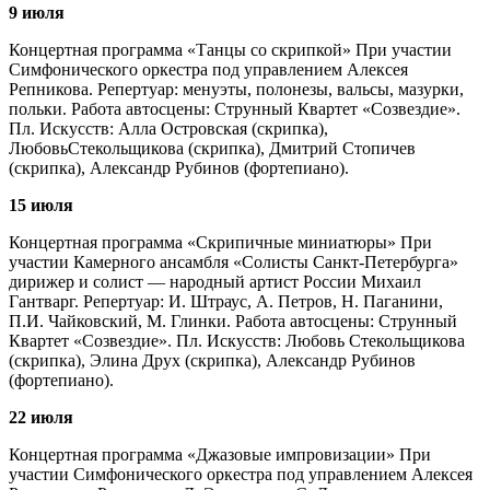
9 июля
Концертная программа «Танцы со скрипкой» При участии
Симфонического оркестра под управлением Алексея
Репникова. Репертуар: менуэты, полонезы, вальсы, мазурки,
польки. Работа автосцены: Струнный Квартет «Созвездие».
Пл. Искусств: Алла Островская (скрипка),
ЛюбовьСтекольщикова (скрипка), Дмитрий Стопичев
(скрипка), Александр Рубинов (фортепиано).
15 июля
Концертная программа «Скрипичные миниатюры» При
участии Камерного ансамбля «Солисты Санкт-Петербурга»
дирижер и солист — народный артист России Михаил
Гантварг. Репертуар: И. Штраус, А. Петров, Н. Паганини,
П.И. Чайковский, М. Глинки. Работа автосцены: Струнный
Квартет «Созвездие». Пл. Искусств: Любовь Стекольщикова
(скрипка), Элина Друх (скрипка), Александр Рубинов
(фортепиано).
22 июля
Концертная программа «Джазовые импровизации» При
участии Симфонического оркестра под управлением Алексея