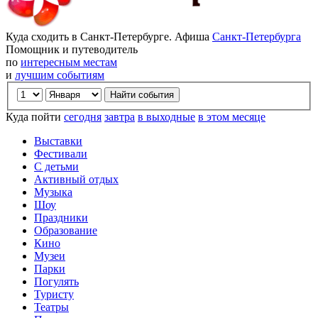
Куда сходить в Санкт-Петербурге. Афиша
Санкт-Петербурга
Помощник и путеводитель
по
интересным местам
и
лучшим событиям
Куда пойти
сегодня
завтра
в выходные
в этом месяце
Выставки
Фестивали
С детьми
Активный отдых
Музыка
Шоу
Праздники
Образование
Кино
Музеи
Парки
Погулять
Туристу
Театры