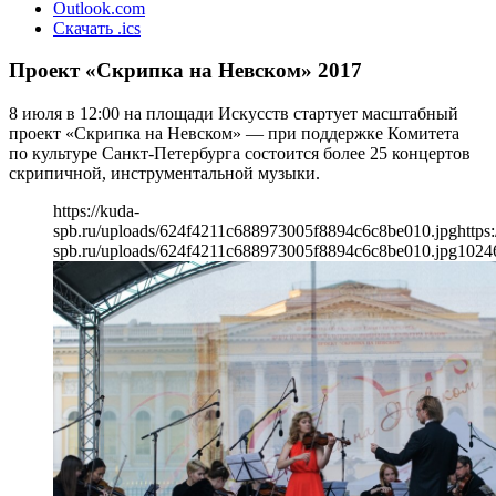
Outlook.com
Скачать .ics
Проект «Скрипка на Невском» 2017
8 июля в 12:00 на площади Искусств стартует масштабный
проект «Скрипка на Невском» — при поддержке Комитета
по культуре Санкт-Петербурга состоится более 25 концертов
скрипичной, инструментальной музыки.
https://kuda-
spb.ru/uploads/624f4211c688973005f8894c6c8be010.jpg
https
spb.ru/uploads/624f4211c688973005f8894c6c8be010.jpg
1024