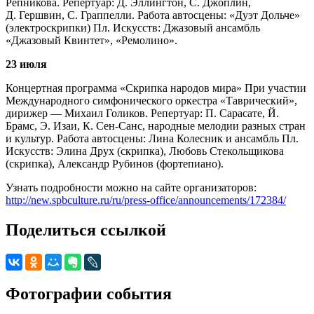
Репникова. Репертуар: Д. Эллингтон, С. Джоплин,
Д. Гершвин, С. Граппелли. Работа автосцены: «Дуэт Дольче»
(электроскрипки) Пл. Искусств: Джазовый ансамбль
«Джазовый Квинтет», «Ремолино».
23 июля
Концертная программа «Скрипка народов мира» При участии
Международного симфонического оркестра «Таврический»,
дирижер — Михаил Голиков. Репертуар: П. Сарасате, Й.
Брамс, Э. Изаи, К. Сен-Санс, народные мелодии разных стран
и культур. Работа автосцены: Лина Колесник и ансамбль Пл.
Искусств: Элина Друх (скрипка), Любовь Стекольщикова
(скрипка), Александр Рубинов (фортепиано).
Узнать подробности можно на сайте организаторов:
http://new.spbculture.ru/ru/press-office/announcements/172384/
Поделиться ссылкой
Фотографии события