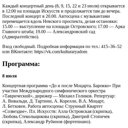
Каждый концертный день (8, 9, 15, 22 и 23 июля) открывается
в 12:00 на площади Искусств и продолжается там до вечера.
Последний концерт в 20.00. Автосцена с музыкантами
перемещается вдоль Невского проспекта, делая остановки:
15.00 — выступление на площади Островского; 17.00 — Арка
Главного штаба; 19.00 — Александровский сад
(Адмиралтейство).
Вход свободный. Подробная информация по тел.: 415–36–52
или ВКонтакте: https://vk.com/kulturaryadom
Программа:
8 июля
Концертная программа «До и после Моцарта. Барокко» При
участии Международного симфонического оркестра
«Таврический», дирижер — Михаил Голиков. Репертуар:
А. Вивальди, Д. Тартини, А. Корелли, В.А. Моцарт,
Л. Бетховен. Работа автосцены: Струнный Квартет
«Созвездие». Пл. Искусств: Алла Островская (скрипка),
Любовь Стекольщикова (скрипка), Дмитрий Стопичев
(скрипка), Александр Рубинов (фортепиано).