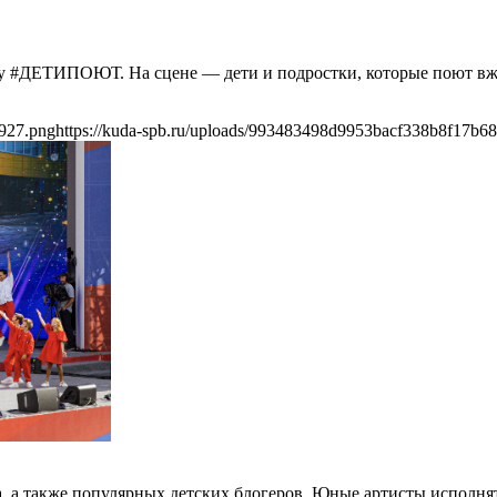
шоу #ДЕТИПОЮТ. На сцене — дети и подростки, которые поют в
8927.png
https://kuda-spb.ru/uploads/993483498d9953bacf338b8f17b6
, а также популярных детских блогеров. Юные артисты исполня