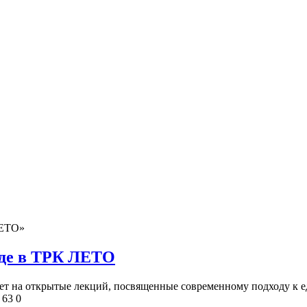
ЕТО»
еде в ТРК ЛЕТО
ает на открытые лекций, посвященные современному подходу к е
63
0