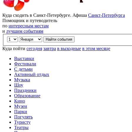
Куда сходить в Санкт-Петербурге. Афиша
Санкт-Петербурга
Помощник и путеводитель
по
интересным местам
и
лучшим событиям
Куда пойти
сегодня
завтра
в выходные
в этом месяце
Выставки
Фестивали
С детьми
Активный отдых
Музыка
Шоу
Праздники
Образование
Кино
Музеи
Парки
Погулять
Туристу
Театры