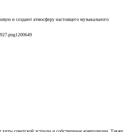
живую и создают атмосферу настоящего музыкального
8927.png
1200
649
т хиты советской эстрады и собственные композиции. Также