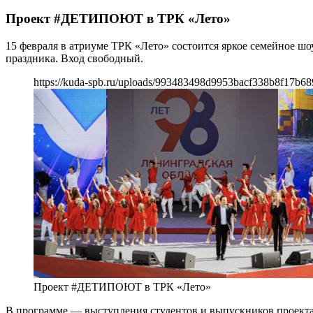
Проект #ДЕТИПОЮТ в ТРК «Лето»
15 февраля в атриуме ТРК «Лето» состоится яркое семейное 
праздника. Вход свободный.
https://kuda-spb.ru/uploads/993483498d9953bacf338b8f17b6
Проект #ДЕТИПОЮТ в ТРК «Лето»
В программе — выступления студентов и выпускников проекта