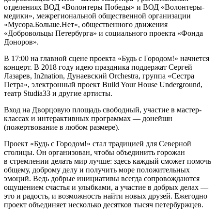
отделениях ВОД «Волонтеры Победы» и ВОД «Волонтеры-
медики», межрегиональной общественной организации
«Мусора.Больше.Нет», общественного движения
«Добровольцы Петербурга» и социального проекта «Фонда
Доноров».
В 17:00 на главной сцене проекта «Будь с Городом!» начнется
концерт. В 2018 году идею праздника поддержат Сергей
Лазарев, In2nation, Дунаевский Orchestrа, группа «Сестра
Петра», электронный проект Build Your House Underground,
театр Studia33 и другие артисты.
Вход на Дворцовую площадь свободный, участие в мастер-
классах и интерактивных программах — донейшн
(пожертвование в любом размере).
Проект «Будь с Городом!» стал традицией для Северной
столицы. Он организован, чтобы объединить горожан
в стремлении делать мир лучше: здесь каждый сможет помочь
общему, доброму делу и получить море положительных
эмоций. Ведь добрые инициативы всегда сопровождаются
ощущением счастья и улыбками, а участие в добрых делах —
это и радость, и возможность найти новых друзей. Ежегодно
проект объединяет несколько десятков тысяч петербуржцев.