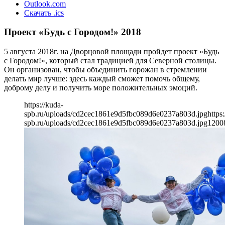
Outlook.com
Скачать .ics
Проект «Будь с Городом!» 2018
5 августа 2018г. на Дворцовой площади пройдет проект «Будь
с Городом!», который стал традицией для Северной столицы.
Он организован, чтобы объединить горожан в стремлении
делать мир лучше: здесь каждый сможет помочь общему,
доброму делу и получить море положительных эмоций.
https://kuda-
spb.ru/uploads/cd2cec1861e9d5fbc089d6e0237a803d.jpg
https
spb.ru/uploads/cd2cec1861e9d5fbc089d6e0237a803d.jpg
1200