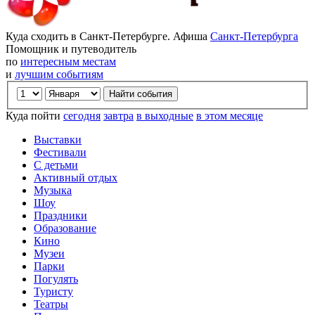
Куда сходить в Санкт-Петербурге. Афиша
Санкт-Петербурга
Помощник и путеводитель
по
интересным местам
и
лучшим событиям
Куда пойти
сегодня
завтра
в выходные
в этом месяце
Выставки
Фестивали
С детьми
Активный отдых
Музыка
Шоу
Праздники
Образование
Кино
Музеи
Парки
Погулять
Туристу
Театры