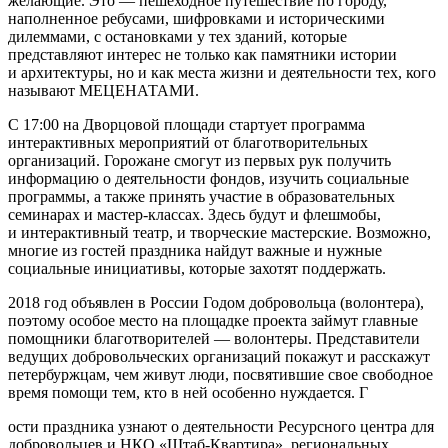
желающие. Это — пешеходное путешествие по городу,
наполненное ребусами, шифровками и историческими
дилеммами, с остановками у тех зданий, которые
представляют интерес не только как памятники истории
и архитектуры, но и как места жизни и деятельности тех, кого
называют МЕЦЕНАТАМИ.
С 17:00 на Дворцовой площади стартует программа
интерактивных мероприятий от благотворительных
организаций. Горожане смогут из первых рук получить
информацию о деятельности фондов, изучить социальные
программы, а также принять участие в образовательных
семинарах и мастер-классах. Здесь будут и флешмобы,
и интерактивный театр, и творческие мастерские. Возможно,
многие из гостей праздника найдут важные и нужные
социальные инициативы, которые захотят поддержать.
2018 год объявлен в России Годом добровольца (волонтера),
поэтому особое место на площадке проекта займут главные
помощники благотворителей — волонтеры. Представители
ведущих добровольческих организаций покажут и расскажут
петербуржцам, чем живут люди, посвятившие свое свободное
время помощи тем, кто в ней особенно нуждается. Г
ости праздника узнают о деятельности Ресурсного центра для
добровольцев и НКО «Штаб-Квартира», региональных