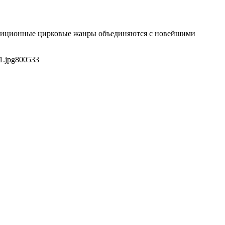
радиционные цирковые жанры объединяются с новейшими
1.jpg
800
533