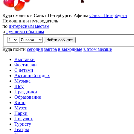
Куда сходить в Санкт-Петербурге. Афиша
Санкт-Петербурга
Помощник и путеводитель
по
интересным местам
и
лучшим событиям
Куда пойти
сегодня
завтра
в выходные
в этом месяце
Выставки
Фестивали
С детьми
Активный отдых
Музыка
Шоу
Праздники
Образование
Кино
Музеи
Парки
Погулять
Туристу
Театры