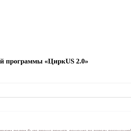
ой программы «ЦиркUS 2.0»
ругим людям было проще принять решение по поводу посещения! Ра