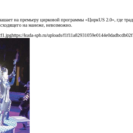
глашает на премьеру цирковой программы «ЦиркUS 2.0», где т
оисходящего на манеже, невозможно.
f1.jpg
https://kuda-spb.ru/uploads/f1f11a82931059e0144e0dadbcdb02f