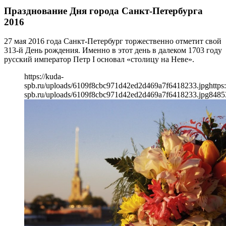
Празднование Дня города Санкт-Петербурга
2016
27 мая 2016 года Санкт-Петербург торжественно отметит свой
313-й День рождения. Именно в этот день в далеком 1703 году
русский император Петр I основал «столицу на Неве».
https://kuda-
spb.ru/uploads/6109f8cbc971d42ed2d469a7f6418233.jpg
https
spb.ru/uploads/6109f8cbc971d42ed2d469a7f6418233.jpg
848
5