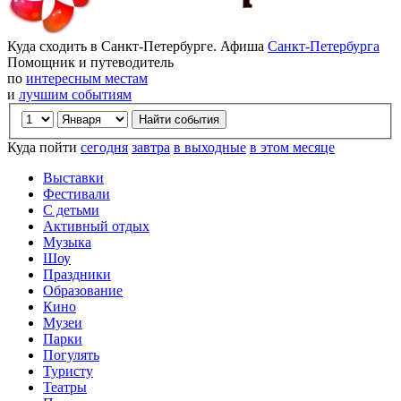
Куда сходить в Санкт-Петербурге. Афиша
Санкт-Петербурга
Помощник и путеводитель
по
интересным местам
и
лучшим событиям
Куда пойти
сегодня
завтра
в выходные
в этом месяце
Выставки
Фестивали
С детьми
Активный отдых
Музыка
Шоу
Праздники
Образование
Кино
Музеи
Парки
Погулять
Туристу
Театры