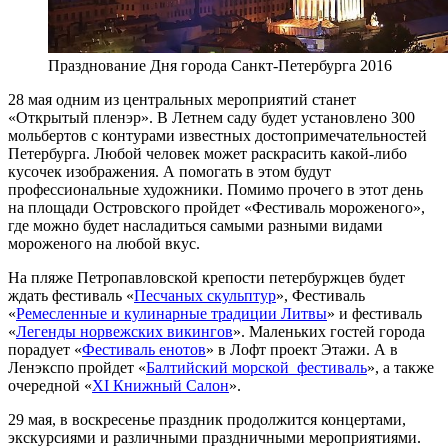
Празднование Дня города Санкт-Петербурга 2016
28 мая одним из центральных мероприятий станет
«Открытый пленэр». В Летнем саду будет установлено 300
мольбертов с контурами известных достопримечательностей
Петербурга. Любой человек может раскрасить какой-либо
кусочек изображения. А помогать в этом будут
профессиональные художники. Помимо прочего в этот день
на площади Островского пройдет «Фестиваль мороженого»,
где можно будет насладиться самыми разными видами
мороженого на любой вкус.
На пляже Петропавловской крепости петербуржцев будет
ждать фестиваль «
Песчаных скульптур
», Фестиваль
«
Ремесленные и кулинарные традиции Литвы
» и фестиваль
«
Легенды норвежских викингов
». Маленьких гостей города
порадует «
Фестиваль енотов
» в Лофт проект Этажи. А в
Ленэкспо пройдет «
Балтийский морской фестиваль
», а также
очередной «
XI Книжный Салон
».
29 мая, в воскресенье праздник продолжится концертами,
экскурсиями и различными праздничными мероприятиями.