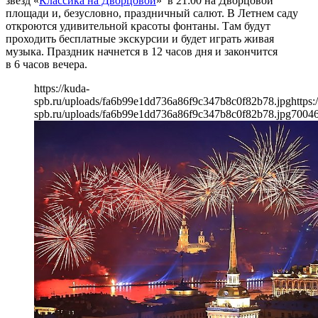
звезд «
Классика на Дворцовой
» в 21:00 на Дворцовой
площади и, безусловно, праздничный салют. В Летнем саду
откроются удивительной красоты фонтаны. Там будут
проходить бесплатные экскурсии и будет играть живая
музыка. Праздник начнется в 12 часов дня и закончится
в 6 часов вечера.
https://kuda-
spb.ru/uploads/fa6b99e1dd736a86f9c347b8c0f82b78.jpg
https:
spb.ru/uploads/fa6b99e1dd736a86f9c347b8c0f82b78.jpg
700
4