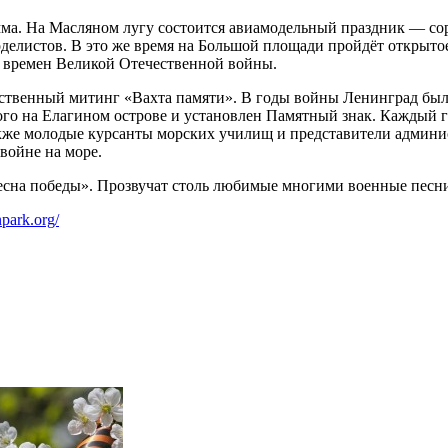
амма. На Масляном лугу состоится авиамодельный праздник — с
делистов. В это же время на Большой площади пройдёт открытое
 времен Великой Отечественной войны.
ественный митинг «Вахта памяти». В годы войны Ленинград бы
орого на Елагином острове и установлен Памятный знак. Каждый
также молодые курсанты морских училищ и представители админи
войне на море.
Весна победы». Прозвучат столь любимые многими военные песни
npark.org/