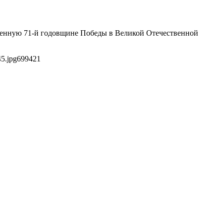
щенную 71-й годовщине Победы в Великой Отечественной
5.jpg
699
421