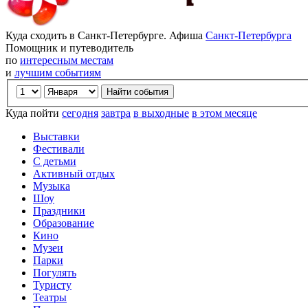
Куда сходить в Санкт-Петербурге. Афиша
Санкт-Петербурга
Помощник и путеводитель
по
интересным местам
и
лучшим событиям
Куда пойти
сегодня
завтра
в выходные
в этом месяце
Выставки
Фестивали
С детьми
Активный отдых
Музыка
Шоу
Праздники
Образование
Кино
Музеи
Парки
Погулять
Туристу
Театры