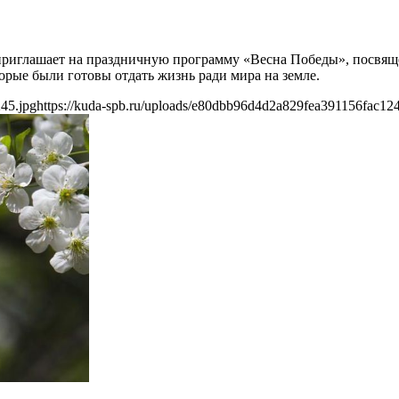
 приглашает на праздничную программу «Весна Победы», посвя
орые были готовы отдать жизнь ради мира на земле.
45.jpg
https://kuda-spb.ru/uploads/e80dbb96d4d2a829fea391156fac124