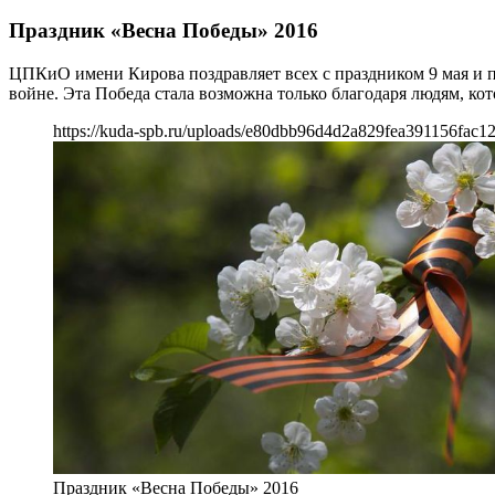
Праздник «Весна Победы» 2016
ЦПКиО имени Кирова поздравляет всех с праздником 9 мая и
войне. Эта Победа стала возможна только благодаря людям, кот
https://kuda-spb.ru/uploads/e80dbb96d4d2a829fea391156fac12
Праздник «Весна Победы» 2016