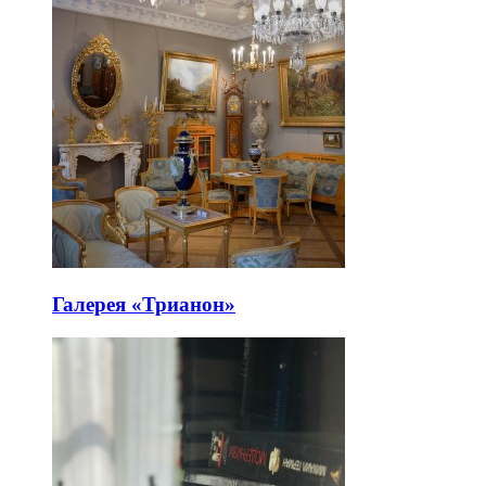
Галерея «Трианон»