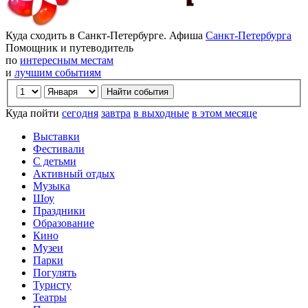
Куда сходить в Санкт-Петербурге. Афиша
Санкт-Петербурга
Помощник и путеводитель
по
интересным местам
и
лучшим событиям
Куда пойти
сегодня
завтра
в выходные
в этом месяце
Выставки
Фестивали
С детьми
Активный отдых
Музыка
Шоу
Праздники
Образование
Кино
Музеи
Парки
Погулять
Туристу
Театры