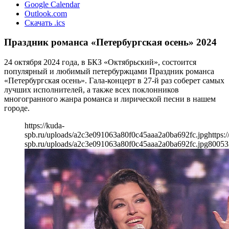
Google Calendar
Outlook.com
Скачать .ics
Праздник романса «Петербургская осень» 2024
24 октября 2024 года, в БКЗ «Октябрьский», состоится
популярный и любимый петербуржцами Праздник романса
«Петербургская осень». Гала-концерт в 27-й раз соберет самых
лучших исполнителей, а также всех поклонников
многогранного жанра романса и лирической песни в нашем
городе.
https://kuda-
spb.ru/uploads/a2c3e091063a80f0c45aaa2a0ba692fc.jpg
https:
spb.ru/uploads/a2c3e091063a80f0c45aaa2a0ba692fc.jpg
800
53