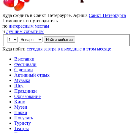
Куда сходить в Санкт-Петербурге. Афиша
Санкт-Петербурга
Помощник и путеводитель
по
интересным местам
и
лучшим событиям
Куда пойти
сегодня
завтра
в выходные
в этом месяце
Выставки
Фестивали
С детьми
Активный отдых
Музыка
Шоу
Праздники
Образование
Кино
Музеи
Парки
Погулять
Туристу
Театры