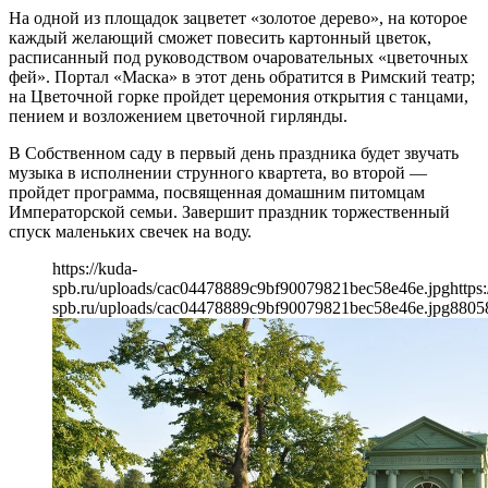
На одной из площадок зацветет «золотое дерево», на которое
каждый желающий сможет повесить картонный цветок,
расписанный под руководством очаровательных «цветочных
фей». Портал «Маска» в этот день обратится в Римский театр;
на Цветочной горке пройдет церемония открытия с танцами,
пением и возложением цветочной гирлянды.
В Собственном саду в первый день праздника будет звучать
музыка в исполнении струнного квартета, во второй —
пройдет программа, посвященная домашним питомцам
Императорской семьи. Завершит праздник торжественный
спуск маленьких свечек на воду.
https://kuda-
spb.ru/uploads/cac04478889c9bf90079821bec58e46e.jpg
https
spb.ru/uploads/cac04478889c9bf90079821bec58e46e.jpg
880
5