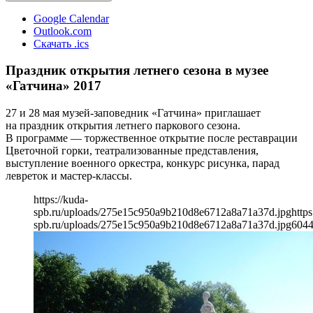
Google Calendar
Outlook.com
Скачать .ics
Праздник открытия летнего сезона в музее
«Гатчина» 2017
27 и 28 мая музей-заповедник «Гатчина» приглашает
на праздник открытия летнего паркового сезона.
В программе — торжественное открытие после реставрации
Цветочной горки, театрализованные представления,
выступление военного оркестра, конкурс рисунка, парад
левреток и мастер-классы.
https://kuda-
spb.ru/uploads/275e15c950a9b210d8e6712a8a71a37d.jpg
https
spb.ru/uploads/275e15c950a9b210d8e6712a8a71a37d.jpg
604