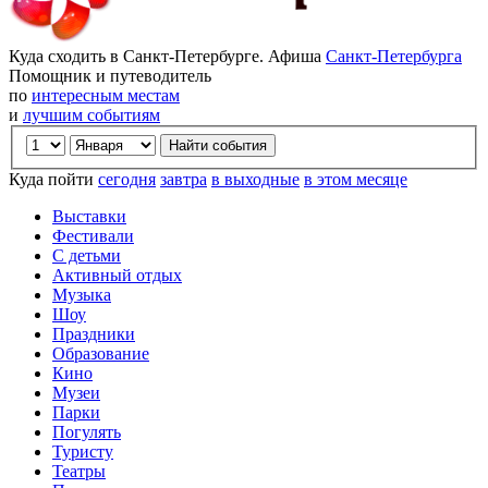
Куда сходить в Санкт-Петербурге. Афиша
Санкт-Петербурга
Помощник и путеводитель
по
интересным местам
и
лучшим событиям
Куда пойти
сегодня
завтра
в выходные
в этом месяце
Выставки
Фестивали
С детьми
Активный отдых
Музыка
Шоу
Праздники
Образование
Кино
Музеи
Парки
Погулять
Туристу
Театры