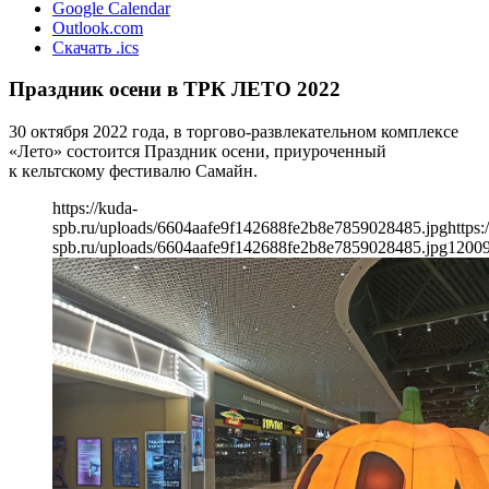
Google Calendar
Outlook.com
Скачать .ics
Праздник осени в ТРК ЛЕТО 2022
30 октября 2022 года, в торгово-развлекательном комплексе
«Лето» состоится Праздник осени, приуроченный
к кельтскому фестивалю Самайн.
https://kuda-
spb.ru/uploads/6604aafe9f142688fe2b8e7859028485.jpg
https:
spb.ru/uploads/6604aafe9f142688fe2b8e7859028485.jpg
1200