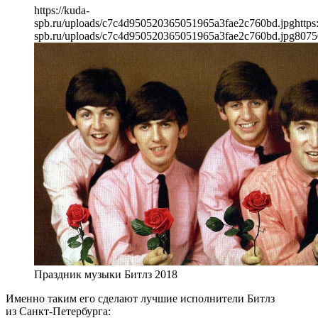
https://kuda-
spb.ru/uploads/c7c4d950520365051965a3fae2c760bd.jpg
https
spb.ru/uploads/c7c4d950520365051965a3fae2c760bd.jpg
807
5
Праздник музыки Битлз 2018
Именно таким его сделают лучшие исполнители Битлз
из Санкт-Петербурга: