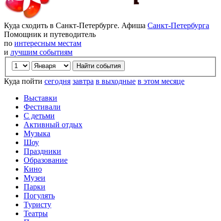
Куда сходить в Санкт-Петербурге. Афиша
Санкт-Петербурга
Помощник и путеводитель
по
интересным местам
и
лучшим событиям
Куда пойти
сегодня
завтра
в выходные
в этом месяце
Выставки
Фестивали
С детьми
Активный отдых
Музыка
Шоу
Праздники
Образование
Кино
Музеи
Парки
Погулять
Туристу
Театры