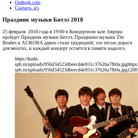
Outlook.com
Скачать .ics
Праздник музыки Битлз 2018
25 февраля 2018 года в 19:00 в Концертном зале Аврора
пройдет Праздник музыки Битлз. Праздники музыки The
Beatles в AURORA давно стали традицией: эти песни дороги
для многих, и каждый концерт остаётся в памяти надолго.
https://kuda-
spb.ru/uploads/956d34523dbeecd4e931c37626a7fb0a.jpg
https
spb.ru/uploads/956d34523dbeecd4e931c37626a7fb0a.jpg
1200