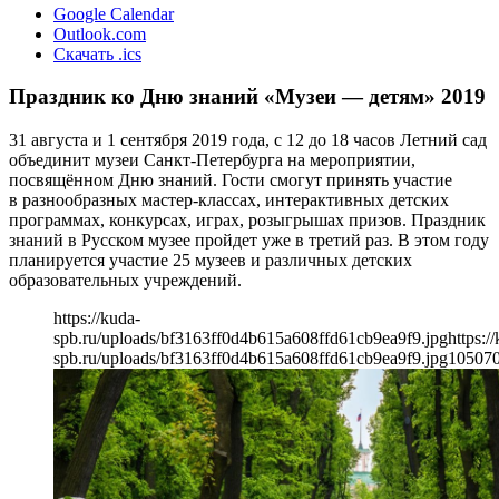
Google Calendar
Outlook.com
Скачать .ics
Праздник ко Дню знаний «Музеи — детям» 2019
31 августа и 1 сентября 2019 года, с 12 до 18 часов Летний сад
объединит музеи Санкт-Петербурга на мероприятии,
посвящённом Дню знаний. Гости смогут принять участие
в разнообразных мастер-классах, интерактивных детских
программах, конкурсах, играх, розыгрышах призов. Праздник
знаний в Русском музее пройдет уже в третий раз. В этом году
планируется участие 25 музеев и различных детских
образовательных учреждений.
https://kuda-
spb.ru/uploads/bf3163ff0d4b615a608ffd61cb9ea9f9.jpg
https:/
spb.ru/uploads/bf3163ff0d4b615a608ffd61cb9ea9f9.jpg
1050
7