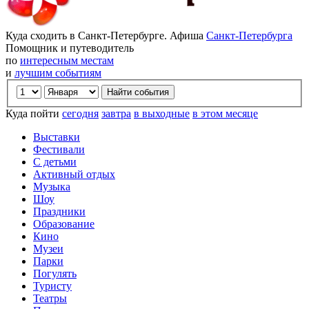
Куда сходить в Санкт-Петербурге. Афиша
Санкт-Петербурга
Помощник и путеводитель
по
интересным местам
и
лучшим событиям
Куда пойти
сегодня
завтра
в выходные
в этом месяце
Выставки
Фестивали
С детьми
Активный отдых
Музыка
Шоу
Праздники
Образование
Кино
Музеи
Парки
Погулять
Туристу
Театры